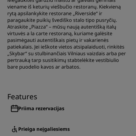
Mėgaukitės gardžiu maistu ar gaiviais gėrimais
viename iš keturių viešbučio restoranų. Kiekvieną
rytą apsilankykite restorane „Riverside“ ir
paragaukite puikių švediško stalo tipo pusryčių.
Atraskite „Piazza“ – mūsų naują autentišką italų
virtuvės a la carte restoraną, kuriame galėsite
pasimėgauti autentiškais pietų ir vakarienės
patiekalais. Jei ieškote vietos atsipalaiduoti, rinkitės
„Skybar“ su stulbinančiais Vilniaus vaizdais arba per
pertrauką tarp susitikimų stabtelėkite vestibiulio
bare puodelio kavos ar arbatos.
Features
Priima rezervacijas
Prieiga neįgaliesiems