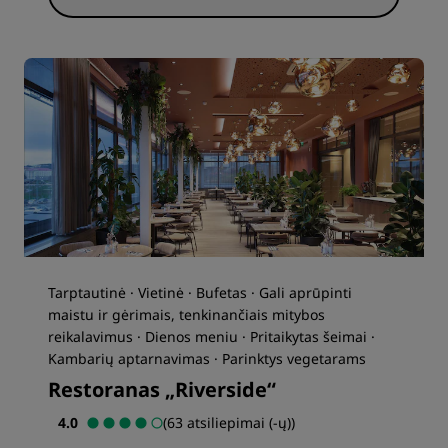
Tarptautinė · Vietinė · Bufetas · Gali aprūpinti
maistu ir gėrimais, tenkinančiais mitybos
reikalavimus · Dienos meniu · Pritaikytas šeimai ·
Kambarių aptarnavimas · Parinktys vegetarams
Restoranas „Riverside“
4.0
(63 atsiliepimai (-ų))