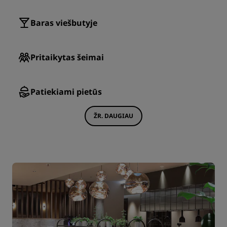
Baras viešbutyje
Pritaikytas šeimai
Patiekiami pietūs
ŽR. DAUGIAU