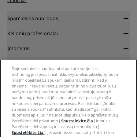
Ciurichas
Sparčiosios nuorodos
Radisson Rewards
Kelionių profesionalai
Geriausios kainos internete garantija
Blog
Partneriai
Įmonėms
Kelionių tikslai
Kelionių agentai
Nauji ir būsimi viešbučiai
„Radisson Hotel Group“
Teisinė informacija
Mobilioji programa „Radisson Hotels“
Žiniasklaida
Šioje svetainėje naudojami slapukai ir susijusios
Patvirtinti sporto viešbučiai
technologijos (pvz., žiniatinklio švyturėliai, pikselių žymos ir
Karjera „RHG“
Privatumo centras
Pagalba
Šeimoms pritaikyti viešbučiai
„Flash“ objektai) („slapukai“), siekiant užtikrinti, kad ji
Karjera „PPHE“
Teisinis pranešimas
Sveikata ir sauga
tinkamai ir saugiai veiktų, pagerinti ir individualizuoti jūsų
Karjera „EHL“
„Radisson Rewards“ sąlygos
Įspėjimai vartotojams
naršymo patirtį, analizuoti svetainės lankytojų srautą ir
The Club by RHG
Socialinis tinklas
Svetainės naudojimo sutartis
naudojimą, prisiminti jūsų nustatymus ir palaikyti mūsų
Kontaktinė informacija
Verslo plėtra
rinkodaros bei pardavimo procesus. Pasirinkdami „Sutikti
Skaitmeninė prieiga
DUK
„Radisson Hotels“ prekių ženklai
Atsakingas verslas
su visais slapukais“ sutinkate, kad „Radisson“ gali rinkti
Pareiškimas dėl šiuolaikinės vergovės
Svetainės struktūra
duomenis apie jus ir naudoti slapukus, kaip aprašyta mūsų
Įsigijimas
Pareiškime dėl privatumo [
Spustelėkite čia
] ir mūsų
Pareiškime dėl slapukų ir susijusių technologijų [
Spustelėkite čia
]. Jei pasirinksite nuostatą „Sutikti tik su