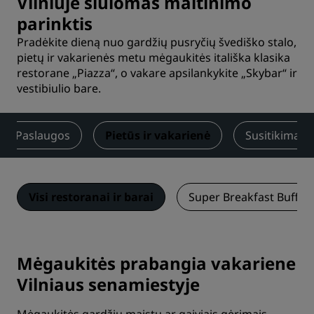
Vilniuje siūlomas maitinimo
parinktis
Pradėkite dieną nuo gardžių pusryčių švediško stalo,
pietų ir vakarienės metu mėgaukitės itališka klasika
restorane „Piazza“, o vakare apsilankykite „Skybar“ ir
vestibiulio bare.
Paslaugos
Pietūs ir vakarienė
Susitikimai ir
Visi restoranai ir barai
Super Breakfast Buffet
Mėgaukitės prabangia vakariene
Vilniaus senamiestyje