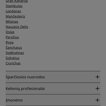
Gran Kanarija
Stambulas
Londonas
Mančesteris
Milanas
Naujasis Delis
Oslas
Paryžius
Ryga
Šanchajus
Stokholmas
Sidnėjus
Ciurichas
Sparčiosios nuorodos
Radisson Rewards
Kelionių profesionalai
Geriausios kainos internete garantija
Blog
Partneriai
Įmonėms
Kelionių tikslai
Kelionių agentai