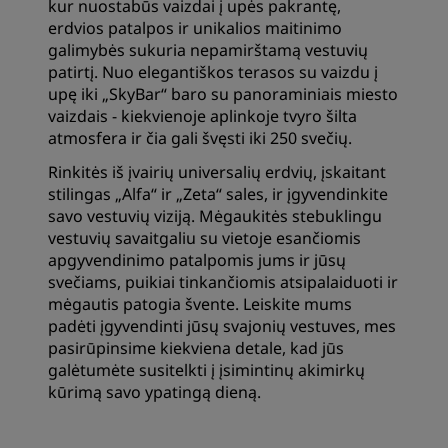
kur nuostabūs vaizdai į upės pakrantę,
erdvios patalpos ir unikalios maitinimo
galimybės sukuria nepamirštamą vestuvių
patirtį. Nuo elegantiškos terasos su vaizdu į
upę iki „SkyBar“ baro su panoraminiais miesto
vaizdais - kiekvienoje aplinkoje tvyro šilta
atmosfera ir čia gali švęsti iki 250 svečių.
Rinkitės iš įvairių universalių erdvių, įskaitant
stilingas „Alfa“ ir „Zeta“ sales, ir įgyvendinkite
savo vestuvių viziją. Mėgaukitės stebuklingu
vestuvių savaitgaliu su vietoje esančiomis
apgyvendinimo patalpomis jums ir jūsų
svečiams, puikiai tinkančiomis atsipalaiduoti ir
mėgautis patogia švente. Leiskite mums
padėti įgyvendinti jūsų svajonių vestuves, mes
pasirūpinsime kiekviena detale, kad jūs
galėtumėte susitelkti į įsimintinų akimirkų
kūrimą savo ypatingą dieną.