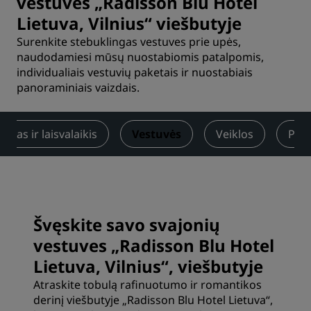
vestuves „Radisson Blu Hotel
Lietuva, Vilnius“ viešbutyje
Surenkite stebuklingas vestuves prie upės,
naudodamiesi mūsų nuostabiomis patalpomis,
individualiais vestuvių paketais ir nuostabiais
panoraminiais vaizdais.
umas ir laisvalaikis
Vestuvės
Veiklos
Pasi
Švęskite savo svajonių
vestuves „Radisson Blu Hotel
Lietuva, Vilnius“, viešbutyje
Atraskite tobulą rafinuotumo ir romantikos
derinį viešbutyje „Radisson Blu Hotel Lietuva“,