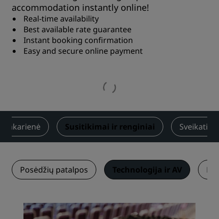
accommodation instantly online!
Real-time availability
Best available rate guarantee
Instant booking confirmation
Easy and secure online payment
ir vakarienė
Susitikimai ir renginiai
Sveikatingu
Posėdžių patalpos
Technologija ir AV
Ren