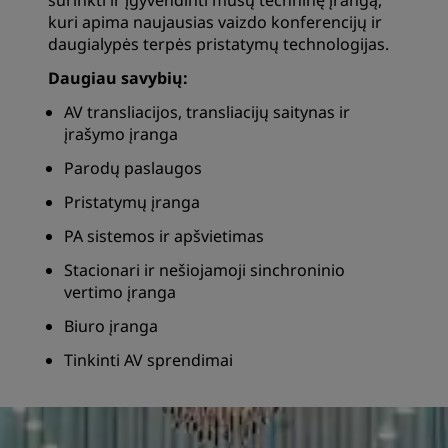
surinkti ir įgyvendinti mūsų techninę įrangą,
kuri apima naujausias vaizdo konferencijų ir
daugialypės terpės pristatymų technologijas.
Daugiau savybių:
AV transliacijos, transliacijų saitynas ir
įrašymo įranga
Parodų paslaugos
Pristatymų įranga
PA sistemos ir apšvietimas
Stacionari ir nešiojamoji sinchroninio
vertimo įranga
Biuro įranga
Tinkinti AV sprendimai