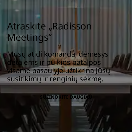
Atraskite „Radisson
Meetings“
Mūsų atidi komanda, dėmesys
detalėms ir puikios patalpos
visame pasaulyje užtikrina Jūsų
susitikimų ir renginių sėkmę.
SUŽINOKITE DAUGIAU