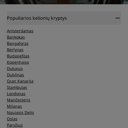
Populiarios kelionių kryptys
Amsterdamas
Bankokas
Bangaloras
Berlynas
Budapeštas
Kopenhaga
Dubajus
Dublinas
Gran Kanarija
Stambulas
Londonas
Mančesteris
Milanas
Naujasis Delis
Oslas
Paryžius