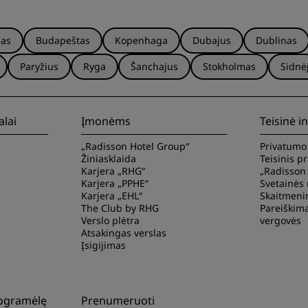
nas
Budapeštas
Kopenhaga
Dubajus
Dublinas
Paryžius
Ryga
Šanchajus
Stokholmas
Sidnė
alai
Įmonėms
Teisinė i
„Radisson Hotel Group“
Privatumo
Žiniasklaida
Teisinis p
Karjera „RHG“
„Radisson
Karjera „PPHE“
Svetainės 
Karjera „EHL“
Skaitmeni
The Club by RHG
Pareiškima
Verslo plėtra
vergovės
Atsakingas verslas
Įsigijimas
rogramėlę
Prenumeruoti