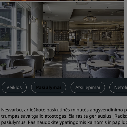
Prašyti pasiūlymo
Renginių vietos
Sprendimai pramonei
Ieškoti skrydžių
Ieškoti skrydžių
Pietūs ir vakarienė
Search for a restaurant
Veiklos
Pasiūlymai
Atsiliepimai
Netol
Skaitmeninės paslaugos
Programėlė „Radisson Hote
Nesvarbu, ar ieškote paskutinės minutės apgyvendinimo pa
trumpas savaitgalio atostogas, čia rasite geriausius „Radi
pasiūlymus. Pasinaudokite ypatingomis kainomis ir papildo