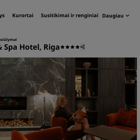
ys
Kurortai
Susitikimai ir renginiai
Daugiau
Pasiūlymai
Radisson R
asiūlymai
 Spa Hotel, Riga
Mano užsa
Raskite savo viešbutį
Kelionių tikslai
Kurortai
Aptarnaujami apartamenta
Oro uosto viešbučiai
Nauji ir būsimi viešbučiai
Susitikimai ir renginiai
Atraskite „Radisson Meeti
Rezervuoti vietą susitikimu