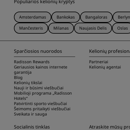
Populiarios kelionių kryptys
Amsterdamas
Bankokas
Bangaloras
Berly
Mančesteris
Milanas
Naujasis Delis
Oslas
Sparčiosios nuorodos
Kelionių profesion
Radisson Rewards
Partneriai
Geriausios kainos internete
Kelionių agentai
garantija
Blog
Kelionių tikslai
Nauji ir būsimi viešbučiai
Mobilioji programa „Radisson
Hotels“
Patvirtinti sporto viešbučiai
Šeimoms pritaikyti viešbučiai
Sveikata ir sauga
Socialinis tinklas
Atraskite mūsų p