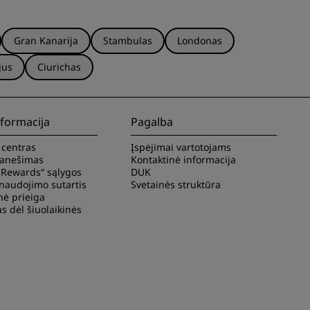
Gran Kanarija
Stambulas
Londonas
jus
Ciurichas
nformacija
Pagalba
 centras
Įspėjimai vartotojams
ranešimas
Kontaktinė informacija
 Rewards“ sąlygos
DUK
naudojimo sutartis
Svetainės struktūra
nė prieiga
s dėl šiuolaikinės