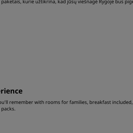
paketais, kurie užtikrina, kad jūsų viešnagė Rygoje bus pi
rience
'll remember with rooms for families, breakfast included,
 packs.