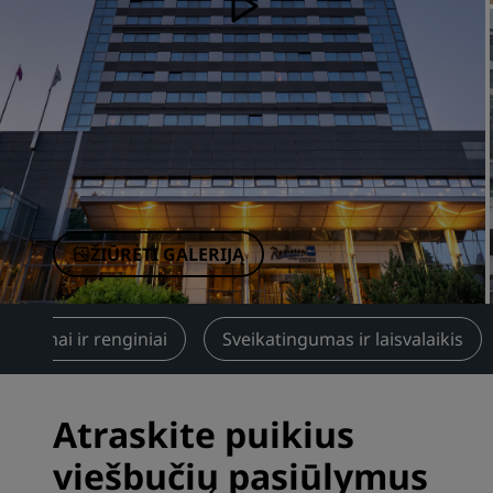
Susiję prekių ženklai Kinijoje
ŽIŪRĖTI GALERIJĄ
sitikimai ir renginiai
Sveikatingumas ir laisvalaikis
Atraskite puikius
viešbučių pasiūlymus