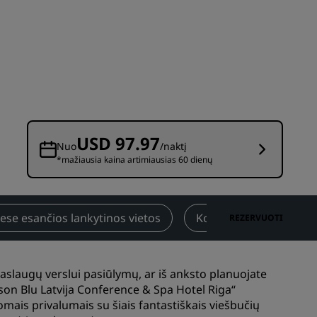
Vestuvių vietos
Tvarios viešnagės
Sporto komandų viešnagės
Keliautojas verslo reikalais
Viešbučiai miesto centre
Apsilankykite mūsų tinklaraštyje
USD 97.97
Nuo
/naktį
*mažiausia kaina artimiausias 60 dienų
Radisson Rewards
Atraskite „Radisson Rewards“
Privilegijos
iese esančios lankytinos vietos
Kontaktinė informacij
REZERVUOTI
Kaip naudoti taškus
Kaip pelnyti taškų
ls“
slaugų verslui pasiūlymų, ar iš anksto planuojate
Bookers and Planners
sson Blu Latvija Conference & Spa Hotel Riga“
mais privalumais su šiais fantastiškais viešbučių