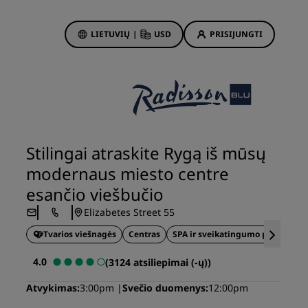
LIETUVIŲ
|
USD
PRISIJUNGTI
ewards
kymai
Viešbučių pasiūlymai
Atraskite mūsų pasiūlymus
Stilingai atraskite Rygą iš mūsų
Pirmo karto žavesys
modernaus miesto centre
i
Dienos pasiūlymai
esančio viešbučio
Rezervuokite iš anksto
Elizabetes Street 55
Žiūrėti mūsų paketus
Tvarios viešnagės
Centras
SPA ir sveikatingumo paslaugos
Kelionių idėjos
4.0
(3124 atsiliepimai (-ų))
ngs“
Šeimoms pritaikyti viešbučiai
Atvykimas
3:00pm
Svečio duomenys
12:00pm
i
Rad Pets