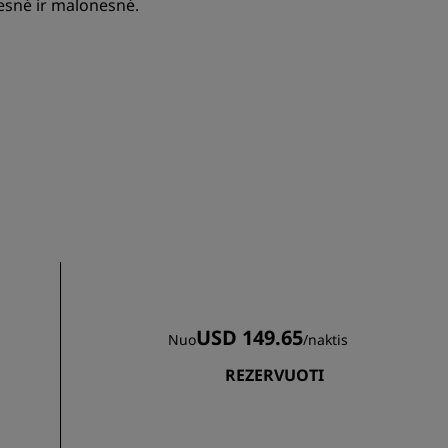
gesnė ir malonesnė.
PRISIJUNGTI
USD 149.65
Nuo
/
naktis
REZERVUOTI