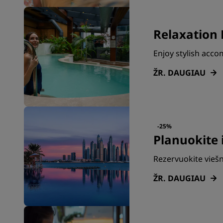
Relaxation 
Enjoy stylish acc
ŽR. DAUGIAU
-25%
Planuokite 
Rezervuokite viešn
ŽR. DAUGIAU