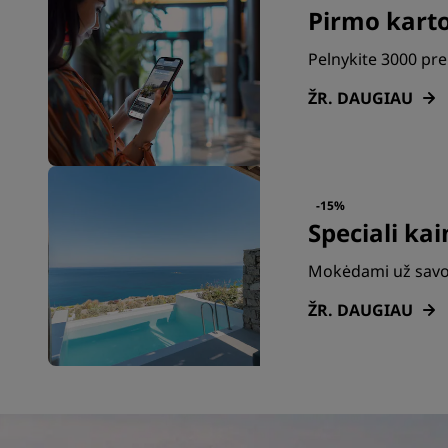
Pirmo kart
Pelnykite 3000 pr
ŽR. DAUGIAU
-15%
Speciali ka
Mokėdami už savo 
ŽR. DAUGIAU