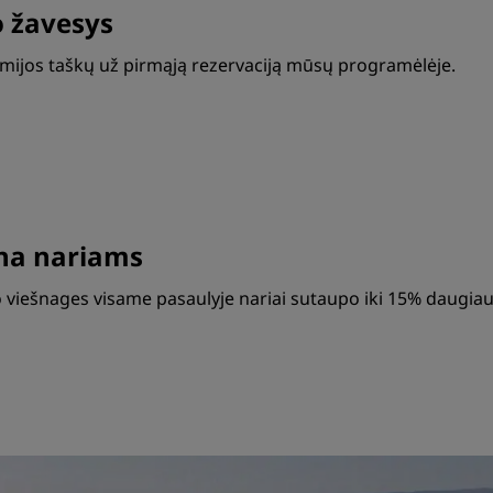
o žavesys
emijos taškų už pirmąją rezervaciją mūsų programėlėje.
ina nariams
viešnages visame pasaulyje nariai sutaupo iki 15% daugiau