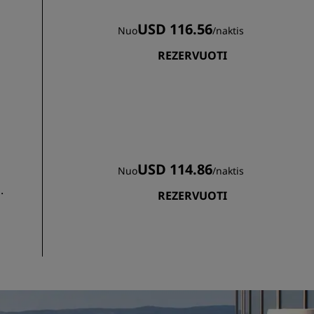
USD 116.56
Nuo
/
naktis
REZERVUOTI
USD 114.86
Nuo
/
naktis
.
REZERVUOTI