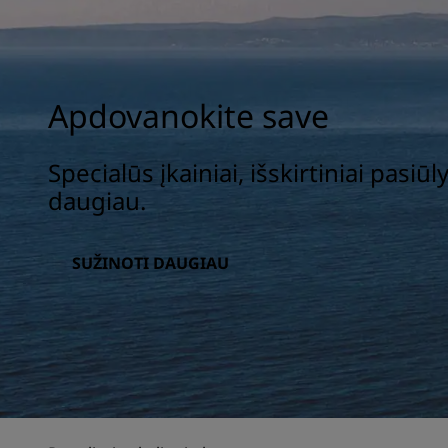
Apdovanokite save
Specialūs įkainiai, išskirtiniai pasiūl
daugiau.
SUŽINOTI DAUGIAU