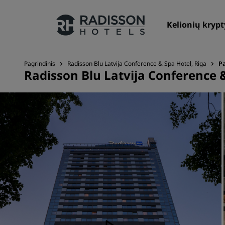
Kelionių krypt
Pagrindinis
Radisson Blu Latvija Conference & Spa Hotel, Riga
P
Radisson Blu Latvija Conference &
Mūsų prekių ženklai
„Radisson Hotels“ prekių ženklai