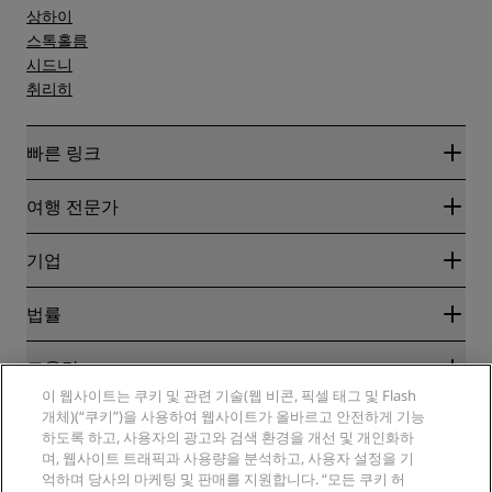
상하이
스톡홀름
시드니
취리히
빠른 링크
Radisson Rewards
여행 전문가
온라인 최저 요금 보장
블로그
파트너
기업
여행지
여행사
신규 및 개업 예정 호텔
Radisson Hotel Group
법률
Radisson Hotels APP
미디어
Sports Approved 호텔
RHG 채용
개인정보 고지
도움말
가족 친화적 호텔
PPHE 채용
법적 고지
건강 및 안전
이 웹사이트는 쿠키 및 관련 기술(웹 비콘, 픽셀 태그 및 Flash
EHL 채용
Radisson Rewards 이용 약관
개체)(“쿠키”)을 사용하여 웹사이트가 올바르고 안전하게 기능
소비자 경고
The Club by RHG
소셜 미디어
사이트 사용 계약
하도록 하고, 사용자의 광고와 검색 환경을 개선 및 개인화하
연락처
성장의 기회
며, 웹사이트 트래픽과 사용량을 분석하고, 사용자 설정을 기
디지털 접근성
FAQ
Radisson Hotels 브랜드
책임감 있는 비즈니스
억하며 당사의 마케팅 및 판매를 지원합니다. “모든 쿠키 허
현대판 노예제 선언문
사이트맵