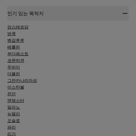
인기 있는 목적지
암스테르담
방콕
벵갈루루
베를린
부다페스트
코펜하겐
두바이
더블린
그란카나리아섬
이스탄불
런던
맨체스터
밀라노
뉴델리
오슬로
파리
리가