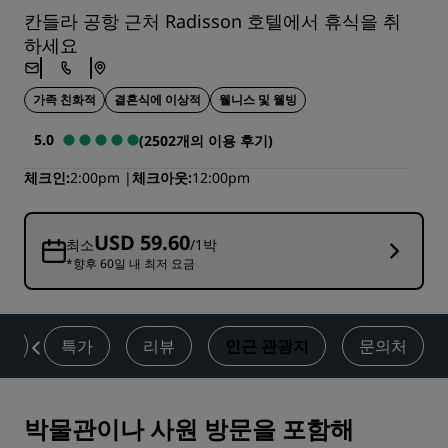
칸들라 공항 근처 Radisson 호텔에서 휴식을 취
하세요
가족 친화적
결혼식에 이상적
웰니스 및 웰빙
5.0
(2502개의 이용 후기)
체크인
2:00pm
체크아웃
12:00pm
USD 59.60
최소
/1박
*향후 60일 내 최저 요금
티
특가
리뷰
인근 관광지
문의처
박물관이나 사원 방문을 포함해