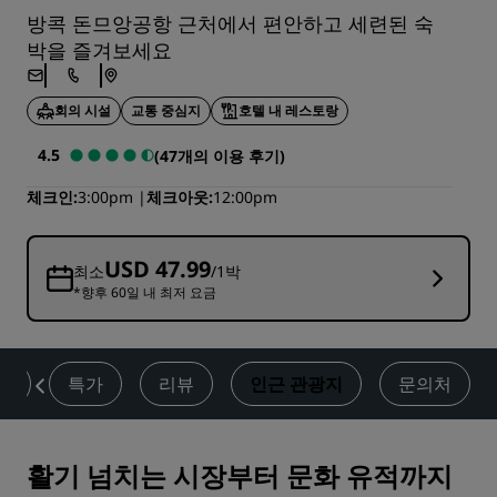
방콕 돈므앙공항 근처에서 편안하고 세련된 숙
박을 즐겨보세요
회의 시설
교통 중심지
호텔 내 레스토랑
4.5
(47개의 이용 후기)
체크인
3:00pm
체크아웃
12:00pm
USD 47.99
최소
/1박
*향후 60일 내 최저 요금
트
특가
리뷰
인근 관광지
문의처
활기 넘치는 시장부터 문화 유적까지