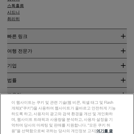
스톡홀름
시드니
취리히
빠른 링크
Radisson Rewards
여행 전문가
온라인 최저 요금 보장
블로그
파트너
기업
여행지
여행사
신규 및 개업 예정 호텔
Radisson Hotel Group
법률
Radisson Hotels APP
미디어
Sports Approved 호텔
RHG 채용
개인정보 고지
도움말
가족 친화적 호텔
PPHE 채용
법적 고지
건강 및 안전
이 웹사이트는 쿠키 및 관련 기술(웹 비콘, 픽셀 태그 및 Flash
EHL 채용
Radisson Rewards 이용 약관
개체)(“쿠키”)을 사용하여 웹사이트가 올바르고 안전하게 기능
소비자 경고
The Club by RHG
소셜 미디어
사이트 사용 계약
하도록 하고, 사용자의 광고와 검색 환경을 개선 및 개인화하
연락처
성장의 기회
며, 웹사이트 트래픽과 사용량을 분석하고, 사용자 설정을 기
디지털 접근성
FAQ
Radisson Hotels 브랜드
책임감 있는 비즈니스
억하며 당사의 마케팅 및 판매를 지원합니다. “모든 쿠키 허
현대판 노예제 선언문
사이트맵
용”을 선택함으로써 귀하는 당사의 개인정보 고지[
여기를 클
조달