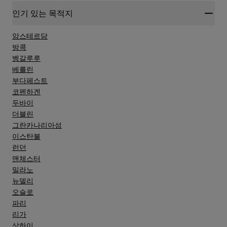
인기 있는 목적지
암스테르담
방콕
벵갈루루
베를린
부다페스트
코펜하겐
두바이
더블린
그란카나리아섬
이스탄불
런던
맨체스터
밀라노
뉴델리
오슬로
파리
리가
상하이