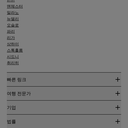
맨체스터
밀라노
뉴델리
오슬로
파리
리가
상하이
스톡홀름
시드니
취리히
빠른 링크
Radisson Rewards
여행 전문가
온라인 최저 요금 보장
블로그
파트너
기업
여행지
여행사
신규 및 개업 예정 호텔
Radisson Hotel Group
법률
Radisson Hotels APP
미디어