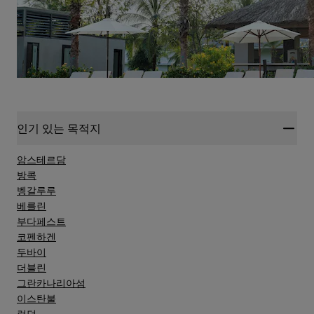
인기 있는 목적지
암스테르담
방콕
벵갈루루
베를린
부다페스트
코펜하겐
두바이
더블린
그란카나리아섬
이스탄불
런던