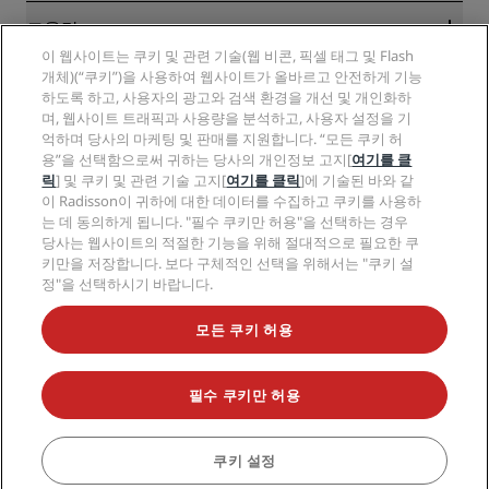
Sports Approved 호텔
RHG 채용
개인정보 고지
도움말
가족 친화적 호텔
PPHE 채용
법적 고지
건강 및 안전
이 웹사이트는 쿠키 및 관련 기술(웹 비콘, 픽셀 태그 및 Flash
EHL 채용
Radisson Rewards 이용 약관
소비자 경고
개체)(“쿠키”)을 사용하여 웹사이트가 올바르고 안전하게 기능
The Club by RHG
소셜 미디어
사이트 사용 계약
하도록 하고, 사용자의 광고와 검색 환경을 개선 및 개인화하
연락처
성장의 기회
며, 웹사이트 트래픽과 사용량을 분석하고, 사용자 설정을 기
디지털 접근성
FAQ
Radisson Hotels 브랜드
책임감 있는 비즈니스
억하며 당사의 마케팅 및 판매를 지원합니다. “모든 쿠키 허
현대판 노예제 선언문
사이트맵
용”을 선택함으로써 귀하는 당사의 개인정보 고지[
여기를 클
조달
릭
] 및 쿠키 및 관련 기술 고지[
여기를 클릭
]에 기술된 바와 같
이 Radisson이 귀하에 대한 데이터를 수집하고 쿠키를 사용하
는 데 동의하게 됩니다. "필수 쿠키만 허용"을 선택하는 경우
당사는 웹사이트의 적절한 기능을 위해 절대적으로 필요한 쿠
키만을 저장합니다. 보다 구체적인 선택을 위해서는 "쿠키 설
정"을 선택하시기 바랍니다.
인기 만점의 특가 상품을 놓치지 마세요.
모든 쿠키 허용
필수 쿠키만 허용
© 2026 Radisson Hotel Group.
All rights reserved. RHG Radisson Hotel
Group, Radisson, Radisson RED, Radisson Blu, Radisson Collection,
Radisson Individuals, Park Plaza, Park Inn, Country Inn & Suites, Prize by
Radisson, Radisson Rewards, Radisson Meetings는 Radisson Hotel
쿠키 설정
예약
Group의 상표입니다.