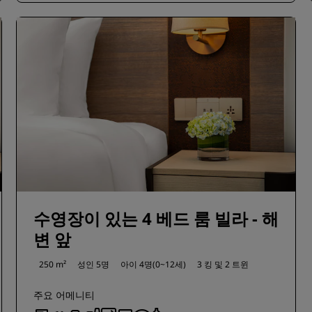
수영장이 있는 4 베드 룸 빌라 - 해
변 앞
250 m²
성인 5명
아이 4명(0~12세)
3 킹 및
2 트윈
주요 어메니티