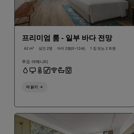
프리미엄 룸 - 일부 바다 전망
62 m²
성인 2명
아이 2명(0~12세)
1 킹 또는
2 트윈
주요 어메니티
더 읽기