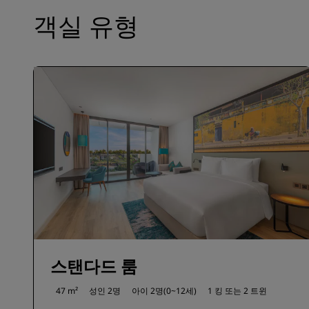
객실 유형
스탠다드 룸
47 m²
성인 2명
아이 2명(0~12세)
1 킹 또는
2 트윈