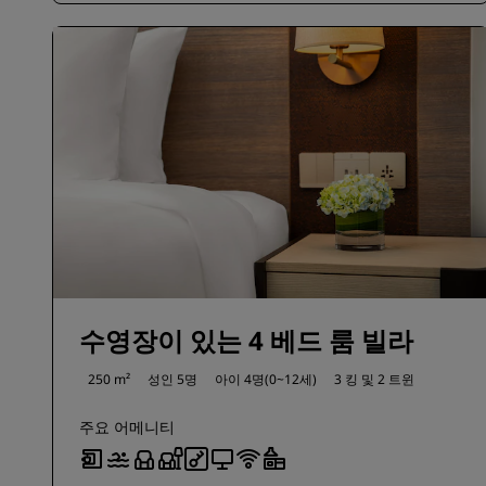
수영장이 있는 4 베드 룸 빌라
250 m²
성인 5명
아이 4명(0~12세)
3 킹 및
2 트윈
주요 어메니티