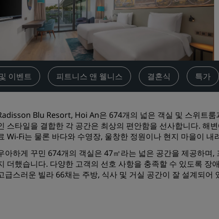
견적 요청
이벤트 목적지
산업 솔루션
항공편 검색
및 이벤트
피트니스 앤 웰니스
결혼식
특가
항공편 검색
Radisson Blu Resort, Hoi An은 674개의 넓은 객실 및
식사
인 스타일을 결합한 각 공간은 최상의 편안함을 선사합니다. 해변에
료 Wi-Fi는 물론 바다와 수영장, 울창한 정원이나 현지 마을이
레스토랑 검색
우아하게 꾸민 674개의 객실은 47㎡라는 넓은 공간을 제공하며
지 더했습니다. 다양한 고객의 선호 사항을 충족할 수 있도록 장애
디지털 서비스
고급스러운 빌라 66채는 주방, 식사 및 거실 공간이 잘 설계되어
Radisson Hotels App