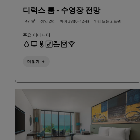
디럭스 룸 - 수영장 전망
47 m²
성인 2명
아이 2명(0~12세)
1 킹 또는
2 트윈
주요 어메니티
더 읽기