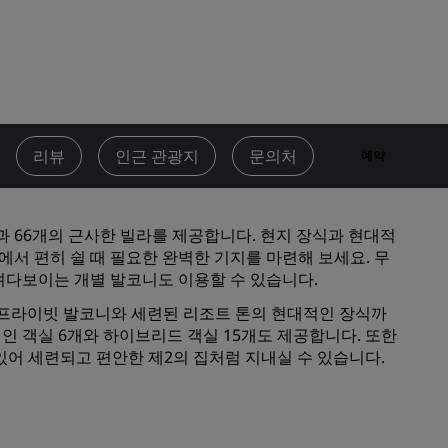
결혼식 장소
지속 가능한 숙박
스포츠 팀 숙박
비즈니스 여행객
도심부 호텔
리뷰
인근 관광지
문의처
예약
블로그 방문하기
Radisson Rewards
 스위트룸과 66개의 근사한 빌라를 제공합니다. 현지 장식과 현대적
서 편히 쉴 때 필요한 완벽한 기지를 마련해 보세요. 무
프로그램 살펴보기
 내려다보이는 개별 발코니도 이용할 수 있습니다.
혜택
, 프라이빗 발코니와 세련된 리조트 톤의 현대적인 장식까
인 객실 6개와 하이브리드 객실 15개도 제공합니다. 또한
포인트 사용 방법
 있어 세련되고 편안한 제2의 집처럼 지내실 수 있습니다.
포인트 적립 방법
Bookers & Planners