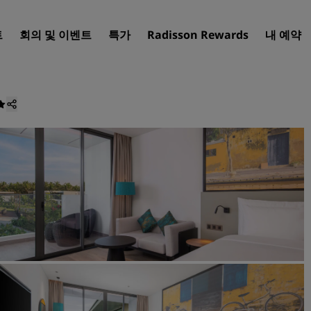
트
회의 및 이벤트
특가
Radisson Rewards
내 예약
호텔 찾기
여행지
리조트
서비스드 아파트
공항 호텔
신규 및 예정 호텔
Radisson Meetings
Radisson Meetings 알아보
회의 공간 예약