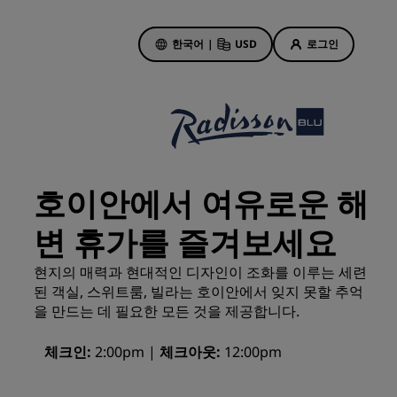
한국어
|
USD
로그인
호텔 특가
특가 살펴보기
호이안에서 여유로운 해
첫 순간의 매력
변 휴가를 즐겨보세요
오늘의 딜
사전 예약
현지의 매력과 현대적인 디자인이 조화를 이루는 세련
패키지 보기
된 객실, 스위트룸, 빌라는 호이안에서 잊지 못할 추억
을 만드는 데 필요한 모든 것을 제공합니다.
여행 아이디어
체크인
2:00pm
체크아웃
12:00pm
기
가족 친화적 호텔
Rad Pets