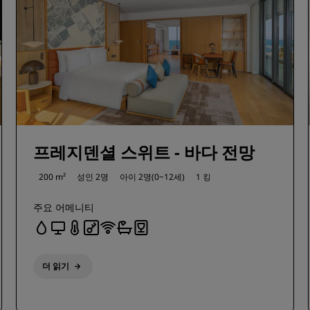
프레지덴셜 스위트 - 바다 전망
200 m²
성인 2명
아이 2명(0~12세)
1 킹
주요 어메니티
더 읽기