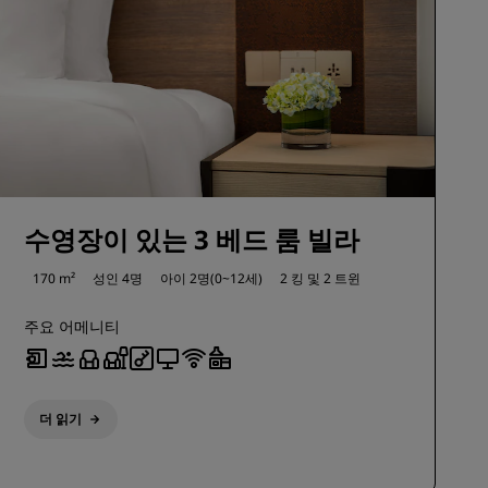
수영장이 있는 3 베드 룸 빌라
170 m²
성인 4명
아이 2명(0~12세)
2 킹 및
2 트윈
주요 어메니티
더 읽기