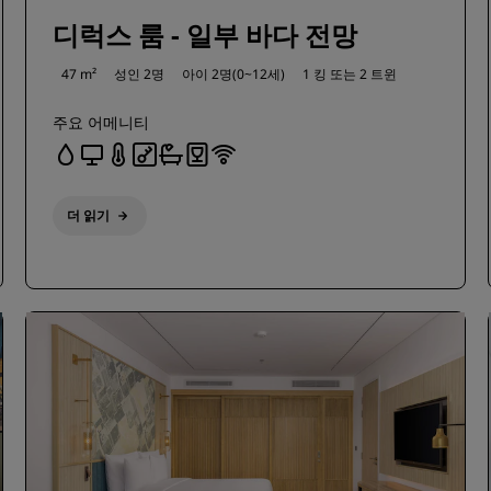
디럭스 룸 - 일부 바다 전망
47 m²
성인 2명
아이 2명(0~12세)
1 킹 또는
2 트윈
주요 어메니티
더 읽기