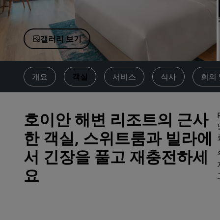
중국 제휴 브랜드
갤러리 보기
개요
객실
서비스
식사
회의 
호이안 해변 리조트의 근사
한 객실, 스위트룸과 빌라에
서 긴장을 풀고 재충전하세
요