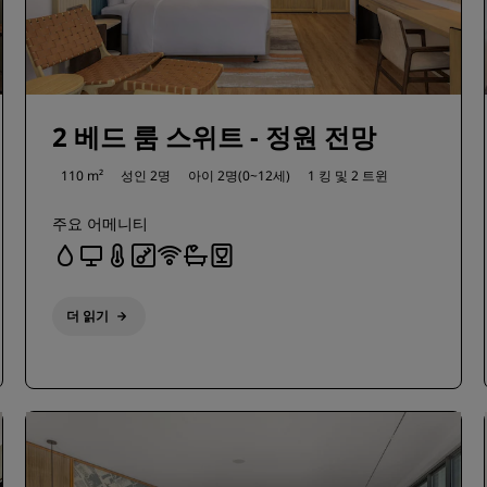
2 베드 룸 스위트 - 정원 전망
110 m²
성인 2명
아이 2명(0~12세)
1 킹 및
2 트윈
주요 어메니티
더 읽기