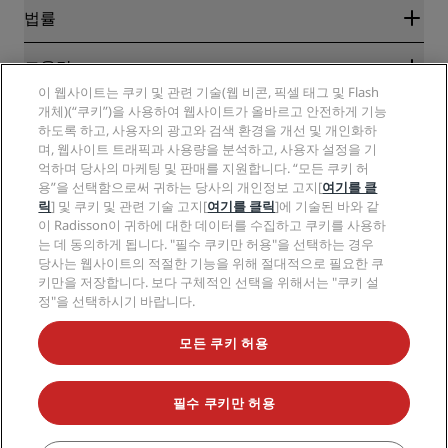
신규 및 개업 예정 호텔
Radisson Hotel Group
법률
Radisson Hotels APP
미디어
Sports Approved 호텔
RHG 채용
개인정보 고지
도움말
가족 친화적 호텔
PPHE 채용
법적 고지
건강 및 안전
이 웹사이트는 쿠키 및 관련 기술(웹 비콘, 픽셀 태그 및 Flash
EHL 채용
Radisson Rewards 이용 약관
개체)(“쿠키”)을 사용하여 웹사이트가 올바르고 안전하게 기능
소비자 경고
The Club by RHG
소셜 미디어
사이트 사용 계약
하도록 하고, 사용자의 광고와 검색 환경을 개선 및 개인화하
연락처
성장의 기회
며, 웹사이트 트래픽과 사용량을 분석하고, 사용자 설정을 기
디지털 접근성
FAQ
Radisson Hotels 브랜드
책임감 있는 비즈니스
억하며 당사의 마케팅 및 판매를 지원합니다. “모든 쿠키 허
현대판 노예제 선언문
사이트맵
용”을 선택함으로써 귀하는 당사의 개인정보 고지[
여기를 클
조달
릭
] 및 쿠키 및 관련 기술 고지[
여기를 클릭
]에 기술된 바와 같
이 Radisson이 귀하에 대한 데이터를 수집하고 쿠키를 사용하
는 데 동의하게 됩니다. "필수 쿠키만 허용"을 선택하는 경우
당사는 웹사이트의 적절한 기능을 위해 절대적으로 필요한 쿠
키만을 저장합니다. 보다 구체적인 선택을 위해서는 "쿠키 설
정"을 선택하시기 바랍니다.
인기 만점의 특가 상품을 놓치지 마세요.
모든 쿠키 허용
필수 쿠키만 허용
© 2026 Radisson Hotel Group.
All rights reserved. RHG Radisson Hotel
Group, Radisson, Radisson RED, Radisson Blu, Radisson Collection,
Radisson Individuals, Park Plaza, Park Inn, Country Inn & Suites, Prize by