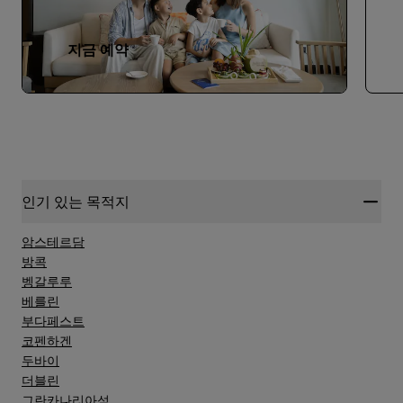
지금 예약
인기 있는 목적지
암스테르담
방콕
벵갈루루
베를린
부다페스트
코펜하겐
두바이
더블린
그란카나리아섬