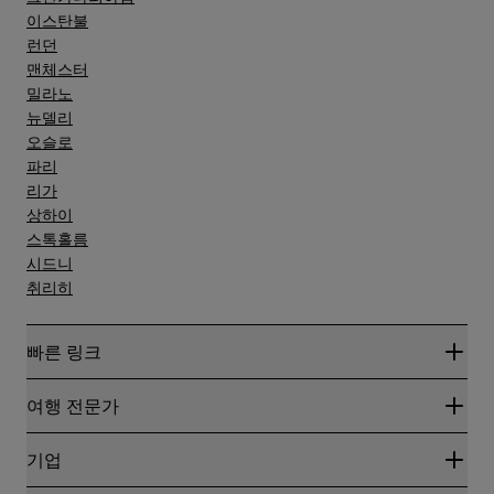
이스탄불
런던
맨체스터
밀라노
뉴델리
오슬로
파리
리가
상하이
스톡홀름
시드니
취리히
빠른 링크
Radisson Rewards
여행 전문가
온라인 최저 요금 보장
블로그
파트너
기업
여행지
여행사