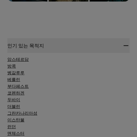
인기 있는 목적지
암스테르담
방콕
벵갈루루
베를린
부다페스트
코펜하겐
두바이
더블린
그란카나리아섬
이스탄불
런던
맨체스터