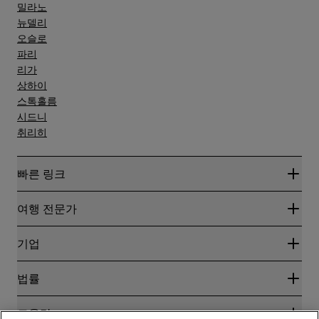
밀라노
뉴델리
오슬로
파리
리가
상하이
스톡홀름
시드니
취리히
빠른 링크
Radisson Rewards
여행 전문가
온라인 최저 요금 보장
블로그
파트너
기업
여행지
여행사
신규 및 개업 예정 호텔
Radisson Hotel Group
법률
Radisson Hotels APP
미디어
Sports Approved 호텔
RHG 채용
개인정보 고지
도움말
가족 친화적 호텔