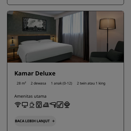
Kamar Deluxe
28 m²
2 dewasa
1 anak (0-12)
2 twin atau
1 king
Amenitas utama
BACA LEBIH LANJUT