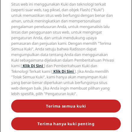
Agen perjalanan
Situs web ini menggunakan Kuki dan teknologi terkait
Hotel baru dan yang akan datang
Radisson Hotel Group
Legal
(seperti suar web, tag piksel, dan objek Flash) (“Kuki”)
Radisson Hotels APP
Media
untuk memastikan situs web berfungsi dengan benar dan
Hotel yang Disetujui untuk Olahraga
aman, untuk meningkatkan dan mempersonalisasi
Karier RHG
Pusat Privasi
Bantu
Hotel yang Cocok untuk Keluarga
pengalaman penelusuran Anda, untuk menganalisis lalu
Karier PPHE
Pemberitahuan hukum
‌Kesehatan dan Keselamatan
lintas dan penggunaan situs web, untuk mengingat
Karier EHL
Syarat dan ketentuan Radisson Rewards
Peringatan Bagi Konsumen
pengaturan Anda, dan untuk mendukung upaya
The Club by RHG
Media sosial
Perjanjian penggunaan situs
pemasaran dan penjualan kami. Dengan memilih "Terima
Hubungi
Peluang Pengembangan
Semua Kuki", Anda setuju bahwa Radisson dapat
Aksesibilitas Digital
Pertanyaan Umum
Merek Radisson Hotels
Bisnis yang Bertanggung Jawab
mengumpulkan data tentang Anda dan menggunakan
Pernyataan Perbudakan Modern
Sitemap
Kuki sebagaimana dijelaskan dalam Pemberitahuan Privasi
Pengadaan
kami [
Klik Di Sini
] dan Pemberitahuan Kuki dan
Teknologi Terkait kami [
Klik Di Sini
]. Jika Anda memilih
"Tolak Semua Kuki", kami hanya akan menyimpan Kuki
yang benar-benar diperlukan untuk berfungsinya situs
web dengan baik. Jika Anda ingin membuat pilihan yang
lebih spesifik, pilih "Pengaturan kuki".
JANGAN LEWATKAN PENAWARAN PALING POPULER KAMI
Terima semua kuki
Terima hanya kuki penting
© 2026 Radisson Hotel Group.
Seluruh hak cipta dilindungi undang-
undang. RHG Radisson Hotel Group, Radisson, Radisson RED, Radisson