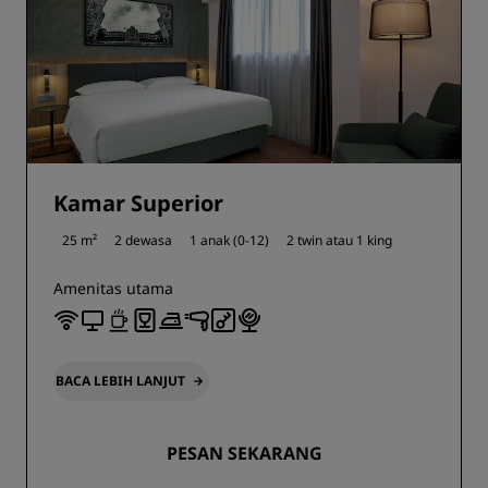
Kamar Superior
25 m²
2 dewasa
1 anak (0-12)
2 twin atau
1 king
Amenitas utama
BACA LEBIH LANJUT
PESAN SEKARANG