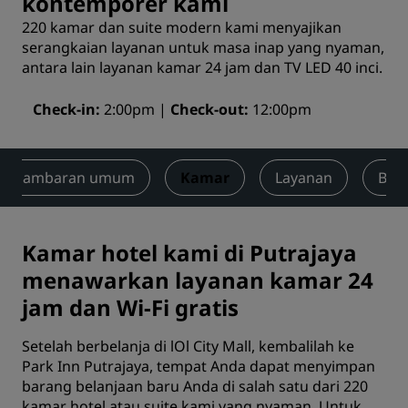
kontemporer kami
220 kamar dan suite modern kami menyajikan
serangkaian layanan untuk masa inap yang nyaman,
antara lain layanan kamar 24 jam dan TV LED 40 inci.
Check-in
2:00pm
Check-out
12:00pm
Gambaran umum
Kamar
Layanan
Ber
Kamar hotel kami di Putrajaya
menawarkan layanan kamar 24
jam dan Wi-Fi gratis
Setelah berbelanja di lOl City Mall, kembalilah ke
Park Inn Putrajaya, tempat Anda dapat menyimpan
barang belanjaan baru Anda di salah satu dari 220
kamar hotel atau suite kami yang nyaman. Untuk