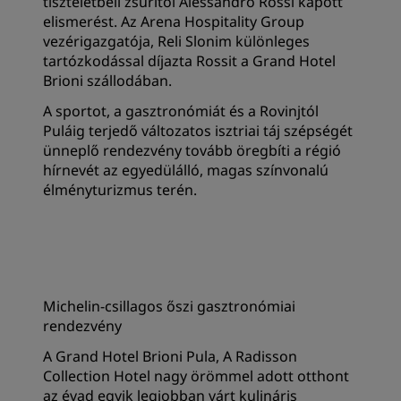
tiszteletbeli zsűritől Alessandro Rossi kapott
elismerést. Az Arena Hospitality Group
vezérigazgatója, Reli Slonim különleges
tartózkodással díjazta Rossit a Grand Hotel
Brioni szállodában.
A sportot, a gasztronómiát és a Rovinjtól
Puláig terjedő változatos isztriai táj szépségét
ünneplő rendezvény tovább öregbíti a régió
hírnevét az egyedülálló, magas színvonalú
élményturizmus terén.
Michelin-csillagos őszi gasztronómiai
rendezvény
A Grand Hotel Brioni Pula, A Radisson
Collection Hotel nagy örömmel adott otthont
az évad egyik legjobban várt kulináris