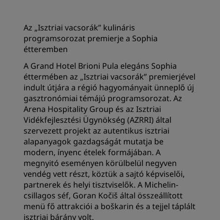
Az „Isztriai vacsorák” kulináris
programsorozat premierje a Sophia
étteremben
A Grand Hotel Brioni Pula elegáns Sophia
éttermében az „Isztriai vacsorák” premierjével
indult útjára a régió hagyományait ünneplő új
gasztronómiai témájú programsorozat. Az
Arena Hospitality Group és az Isztriai
Vidékfejlesztési Ügynökség (AZRRI) által
szervezett projekt az autentikus isztriai
alapanyagok gazdagságát mutatja be
modern, ínyenc ételek formájában. A
megnyitó eseményen körülbelül negyven
vendég vett részt, köztük a sajtó képviselői,
partnerek és helyi tisztviselők. A Michelin-
csillagos séf, Goran Kočiš által összeállított
menü fő attrakciói a boškarin és a tejjel táplált
isztriai bárány volt.