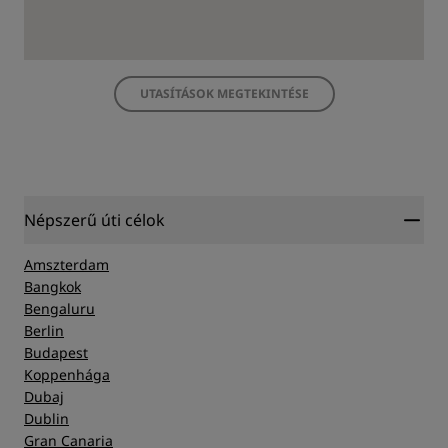
UTASÍTÁSOK MEGTEKINTÉSE
Népszerű úti célok
Amszterdam
Bangkok
Bengaluru
Berlin
Budapest
Koppenhága
Dubaj
Dublin
Gran Canaria