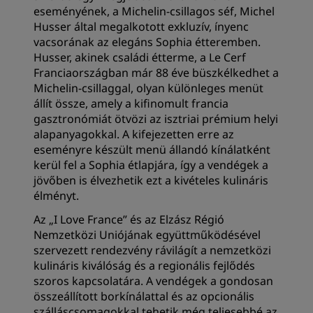
eseményének, a Michelin-csillagos séf, Michel
Husser által megalkotott exkluzív, ínyenc
vacsorának az elegáns Sophia étteremben.
Husser, akinek családi étterme, a Le Cerf
Franciaországban már 88 éve büszkélkedhet a
Michelin-csillaggal, olyan különleges menüt
állít össze, amely a kifinomult francia
gasztronómiát ötvözi az isztriai prémium helyi
alapanyagokkal. A kifejezetten erre az
eseményre készült menü állandó kínálatként
kerül fel a Sophia étlapjára, így a vendégek a
jövőben is élvezhetik ezt a kivételes kulináris
élményt.
Az „I Love France” és az Elzász Régió
Nemzetközi Uniójának együttműködésével
szervezett rendezvény rávilágít a nemzetközi
kulináris kiválóság és a regionális fejlődés
szoros kapcsolatára. A vendégek a gondosan
összeállított borkínálattal és az opcionális
szálláscsomagokkal tehetik még teljesebbé az