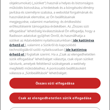
Radisson Hotel Group
Jogi nyilatkozat
objektumokat) („sütiket”) használ a helyes és biztonságos
Radisson Hotels-alkalmazás
Média
működés biztosítása, a hirdetések és a böngészési élmény
Sportszállodák
javítása és személyre szabása, a weboldal forgalmának és
Karrierlehetőségek az RHG-nál
Adatvédelmi Központ
Súgó
Családbarát szállodák
használatának elemzése, az Ön beállításainak
Karrierlehetőségek a PPHE-nél
Jogi nyilatkozat
Egészség és biztonság
megjegyzése, valamint marketing- és értékesítési
Karrierlehetőségek az EHL-nél
A Radisson Rewards szerződési feltételei
Fogyasztóvédelmi felhívások
erőfeszítéseink támogatása érdekében. Az „Összes süti
The Club by RHG
Közösségi média
Webhelyhasználati szerződés
elfogadása” lehetőség kiválasztásával Ön elfogadja, hogy a
Kapcsolat
Üzletfejlesztés
Radisson adatokat gyűjthet Önről, és használhatja a
Digitális akadálymentesítés
GYIK
Radisson Hotels-márkák
Felelős üzletvitel
sütiket az Adatvédelmi nyilatkozatunkban [
ide kattintva
Modern rabszolgaság-nyilatkozat
Oldaltérkép
érhető el
], valamint a Sütikről és kapcsolódó
Beszerzés
technológiákról szóló nyilatkozatban [
ide kattintva
érhető el
] foglaltak szerint. Ha a „Csak az elengedhetetlen
sütik elfogadása” lehetőséget választja, csak olyan sütiket
tárolunk, amelyek feltétlenül szükségesek a webhely
megfelelő működéséhez. A pontosabb beállításokért
válassza a „Sütibeállítások” lehetőséget.
NE MARADJON LE A LEGNÉPSZERŰBB AKCIÓKRÓL
Összes süti elfogadása
Csak az elengedhetetlen sütik elfogadása
© 2026 Radisson Hotel Group.
Minden jog fenntartva. Az RHG
Radisson Hotel Group, a Radisson, a Radisson RED, a Radisson Blu, a
Radisson Collection, a Radisson Individuals, a Park Plaza, a Park Inn, a