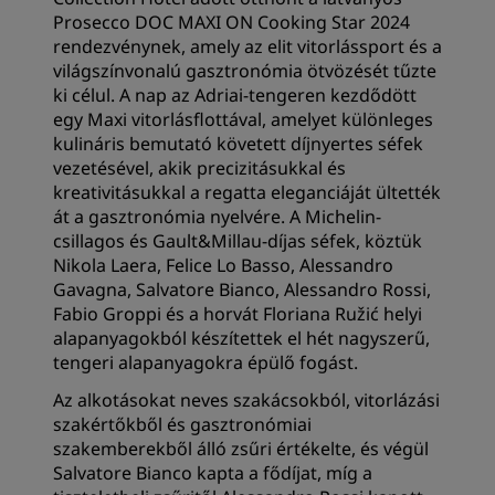
Prosecco DOC MAXI ON Cooking Star 2024
rendezvénynek, amely az elit vitorlássport és a
világszínvonalú gasztronómia ötvözését tűzte
ki célul. A nap az Adriai-tengeren kezdődött
egy Maxi vitorlásflottával, amelyet különleges
kulináris bemutató követett díjnyertes séfek
vezetésével, akik precizitásukkal és
kreativitásukkal a regatta eleganciáját ültették
át a gasztronómia nyelvére. A Michelin-
csillagos és Gault&Millau-díjas séfek, köztük
Nikola Laera, Felice Lo Basso, Alessandro
Gavagna, Salvatore Bianco, Alessandro Rossi,
Fabio Groppi és a horvát Floriana Ružić helyi
alapanyagokból készítettek el hét nagyszerű,
tengeri alapanyagokra épülő fogást.
Az alkotásokat neves szakácsokból, vitorlázási
szakértőkből és gasztronómiai
szakemberekből álló zsűri értékelte, és végül
Salvatore Bianco kapta a fődíjat, míg a