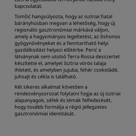
kapcsolatát.
Tomšić hangsúlyozta, hogy az isztriai fiatal
bárányhúsban megvan a lehetőség, hogy új
regionális gasztronómiai márkává váljon,
amely a hagyományos legeltetést, az őshonos
gyógynövényeket és a fenntartható helyi
gazdálkodást helyezi előtérbe. Perić a
látványnak sem utolsó Terra Rossa desszertet
készítette el, amelyet Isztria vörös talaja
ihletett, és amelyben jujuba, fehér csokoládé,
juhsajt és cékla is található.
Két sikeres alkalmat követően a
rendezvénysorozat folytatni fogja az új isztriai
alapanyagok, séfek és témák felfedezését,
hogy tovább formálja a régió jellegzetes
gasztronómiai identitását.