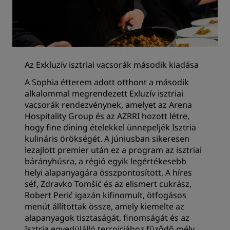
Az Exkluzív isztriai vacsorák második kiadása
A Sophia étterem adott otthont a második
alkalommal megrendezett Exluzív isztriai
vacsorák rendezvénynek, amelyet az Arena
Hospitality Group és az AZRRI hozott létre,
hogy fine dining ételekkel ünnepeljék Isztria
kulináris örökségét. A júniusban sikeresen
lezajlott premier után ez a program az isztriai
bárányhúsra, a régió egyik legértékesebb
helyi alapanyagára összpontosított. A híres
séf, Zdravko Tomšić és az elismert cukrász,
Robert Perić igazán kifinomult, ötfogásos
menüt állítottak össze, amely kiemelte az
alapanyagok tisztaságát, finomságát és az
Isztria egyedülálló terroirjához fűződő mély