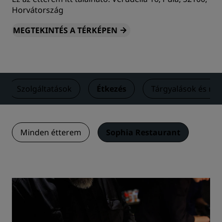
Horvátország
MEGTEKINTÉS A TÉRKÉPEN
Szolgáltatások
Étkezés
Tárgyalások és re
Minden étterem
Sophia Restaurant