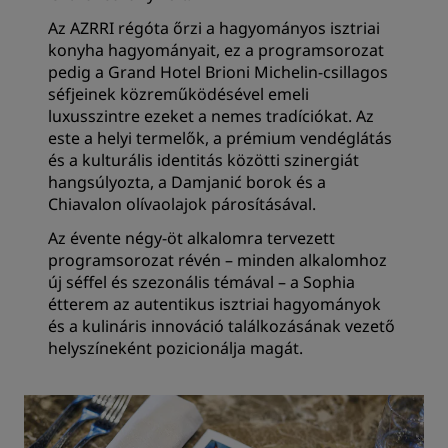
Az AZRRI régóta őrzi a hagyományos isztriai
konyha hagyományait, ez a programsorozat
pedig a Grand Hotel Brioni Michelin-csillagos
séfjeinek közreműködésével emeli
luxusszintre ezeket a nemes tradíciókat. Az
este a helyi termelők, a prémium vendéglátás
és a kulturális identitás közötti szinergiát
hangsúlyozta, a Damjanić borok és a
Chiavalon olívaolajok párosításával.
Az évente négy-öt alkalomra tervezett
programsorozat révén – minden alkalomhoz
új séffel és szezonális témával – a Sophia
étterem az autentikus isztriai hagyományok
és a kulináris innováció találkozásának vezető
helyszíneként pozicionálja magát.