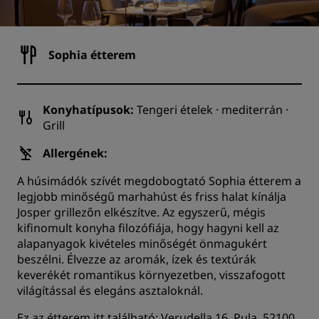
Sophia étterem
Konyhatípusok:
Tengeri ételek · mediterrán ·
Grill
Allergének:
A húsimádók szívét megdobogtató Sophia étterem a
legjobb minőségű marhahúst és friss halat kínálja
Josper grillezőn elkészítve. Az egyszerű, mégis
kifinomult konyha filozófiája, hogy hagyni kell az
alapanyagok kivételes minőségét önmagukért
beszélni. Élvezze az aromák, ízek és textúrák
keverékét romantikus környezetben, visszafogott
világítással és elegáns asztaloknál.
Ez az étterem itt található: Verudella 16, Pula, 52100,