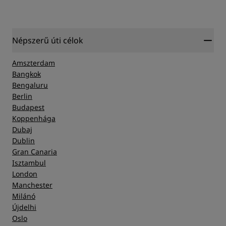
Népszerű úti célok
Amszterdam
Bangkok
Bengaluru
Berlin
Budapest
Koppenhága
Dubaj
Dublin
Gran Canaria
Isztambul
London
Manchester
Milánó
Újdelhi
Oslo