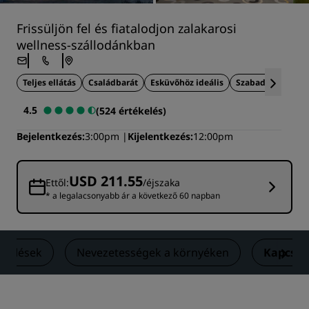
Frissüljön fel és fiatalodjon zalakarosi
wellness-szállodánkban
Teljes ellátás
Családbarát
Esküvőhöz ideális
Szabadtéri elfogl
4.5
(524 értékelés)
Bejelentkezés
3:00pm
Kijelentkezés
12:00pm
USD 211.55
Ettől:
/éjszaka
* a legalacsonyabb ár a következő 60 napban
ékelések
Nevezetességek a környéken
Kapcsol