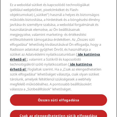
Partnerek
Vállalati
Ez a weboldal sütiket és kapcsolódó technológiákat
Úti célok
Utazási ügynökök
(például webjelzőket, pixelcímkéket és Flash-
Új és hamarosan elérhető szállodák
Radisson Hotel Group
Jogi nyilatkozat
objektumokat) („sütiket”) használ a helyes és biztonságos
Radisson Hotels-alkalmazás
Média
működés biztosítása, a hirdetések és a böngészési élmény
Sportszállodák
javítása és személyre szabása, a weboldal forgalmának és
Karrierlehetőségek az RHG-nál
Adatvédelmi Központ
Súgó
Családbarát szállodák
használatának elemzése, az Ön beállításainak
Karrierlehetőségek a PPHE-nél
Jogi nyilatkozat
Egészség és biztonság
megjegyzése, valamint marketing- és értékesítési
Karrierlehetőségek az EHL-nél
A Radisson Rewards szerződési feltételei
Fogyasztóvédelmi felhívások
erőfeszítéseink támogatása érdekében. Az „Összes süti
The Club by RHG
Közösségi média
Webhelyhasználati szerződés
elfogadása” lehetőség kiválasztásával Ön elfogadja, hogy a
Kapcsolat
Üzletfejlesztés
Radisson adatokat gyűjthet Önről, és használhatja a
Digitális akadálymentesítés
GYIK
Radisson Hotels-márkák
Felelős üzletvitel
sütiket az Adatvédelmi nyilatkozatunkban [
ide kattintva
Modern rabszolgaság-nyilatkozat
Oldaltérkép
érhető el
], valamint a Sütikről és kapcsolódó
Beszerzés
technológiákról szóló nyilatkozatban [
ide kattintva
érhető el
] foglaltak szerint. Ha a „Csak az elengedhetetlen
sütik elfogadása” lehetőséget választja, csak olyan sütiket
tárolunk, amelyek feltétlenül szükségesek a webhely
megfelelő működéséhez. A pontosabb beállításokért
válassza a „Sütibeállítások” lehetőséget.
NE MARADJON LE A LEGNÉPSZERŰBB AKCIÓKRÓL
Összes süti elfogadása
Csak az elengedhetetlen sütik elfogadása