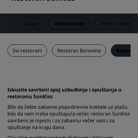
obe
Usluge
Objedovanje
Fitness i wellne
Svi restorani
Restoran Borovina
Restoran
Iskusite savršeni spoj uzbuđenja i opuštanja u
restoranu SunKiss
Bilo da želite zabavne popodnevne koktele uz plažu,
bilo da vam treba opuštajuća večer, restoran SunKiss
savršeno je mjesto i za zabavnu večer vani i za
opuštanje na kraju dana.
Okružen mediteranskom divljinom i blistavim