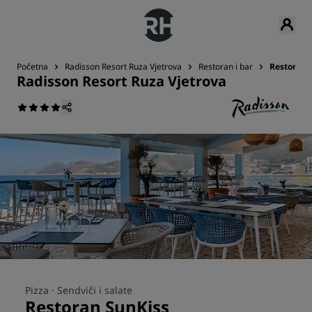
Početna
Radisson Resort Ruza Vjetrova
Restoran i bar
Restoran 
Radisson Resort Ruza Vjetrova
Pizza ·
Sendviči i salate
Restoran SunKiss