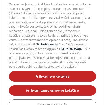
Pravna pitanja
Aplikacija Radisson Hotels
Mediji
Ovo web-mjesto upotrebljava kolačiće i vezane tehnologije
Hoteli za sportaše
(kao što su web-pratilice, piksel-oznake i Flash objekti)
Radite u RHG-u
Centar za privatnost
Pomoć
Hoteli prilagođeni obiteljima
(„Kolačići”) kako bi sve funkcioniralo pravilno i sigurno,
Radite u PPHE-e
Pravna obavijest
Zdravlje i sigurnost
kako bismo poboljšali i personalizirali vaše iskustvo oglasa i
Radite u EHL-u
Uvjeti i odredbe programa Radisson Rewards
Upozorenja za korisnike
pretraživanja, analizirali upotrebu i promet web-mjesta,
The Club by RHG
Društveni mediji
Sporazum o uporabi web-mjesta
zapamtili vaše postavke, te u svrhu podrške našem
Kontakt
Razvojne mogućnosti
marketingu i prodaji. Odabirom opcije „Prihvati sve
Digitalna dostupnost
Često postavljana pitanja
Brendovi Radisson Hotels
Responsible Business
kolačiće” pristajete na to da Radisson prikuplja podatke o
Izjava o modernom ropstvu
Mapa stranice
vama i upotrebljava Kolačiće opisane u našoj Obavijesti o
Nabava
zaštiti prihvatnosti [
Kliknite ovdje
] i našoj Obavijesti o
kolačićima i vezanim tehnologijama [
Kliknite ovdje
]. Ako
odaberete opciju „Prihvati samo osnovne kolačiće”,
pohranjivat ćemo samo Kolačiće koji su nužno potrebni za
pravilno funkcioniranje web-mjesta. Ako želite napraviti
određeniji odabir, odaberite „Postavke kolačića”.
NIKADA NE PROPUSTITE NAJPOPULARNIJE PONUDE
Prihvati sve kolačiće
Prihvati samo osnovne kolačiće
© 2026 Radisson Hotel Group.
Sva prava pridržana. RHG Radisson
Hotel Group, Radisson, Radisson RED, Radisson Blu, Radisson Collection,
Radisson Individuals, Park Plaza, Park Inn, Country Inn & Suites, Prize by
Radisson, Radisson Rewards i Radisson Meetings zaštitni su znakovi
Postavke kolačića