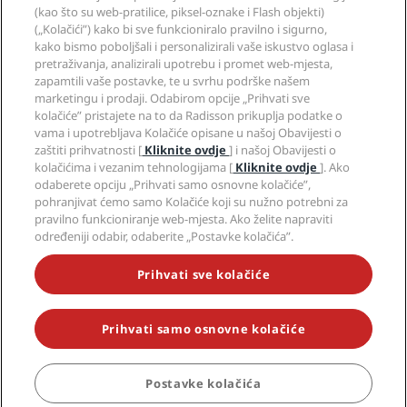
Hoteli za sportaše
(kao što su web-pratilice, piksel-oznake i Flash objekti)
Radite u RHG-u
Centar za privatnost
Pomoć
Hoteli prilagođeni obiteljima
(„Kolačići”) kako bi sve funkcioniralo pravilno i sigurno,
Radite u PPHE-e
Pravna obavijest
Zdravlje i sigurnost
kako bismo poboljšali i personalizirali vaše iskustvo oglasa i
Radite u EHL-u
Uvjeti i odredbe programa Radisson Rewards
Upozorenja za korisnike
pretraživanja, analizirali upotrebu i promet web-mjesta,
The Club by RHG
Društveni mediji
Sporazum o uporabi web-mjesta
zapamtili vaše postavke, te u svrhu podrške našem
Kontakt
Razvojne mogućnosti
marketingu i prodaji. Odabirom opcije „Prihvati sve
Digitalna dostupnost
Često postavljana pitanja
Brendovi Radisson Hotels
Responsible Business
kolačiće” pristajete na to da Radisson prikuplja podatke o
Izjava o modernom ropstvu
Mapa stranice
vama i upotrebljava Kolačiće opisane u našoj Obavijesti o
Nabava
zaštiti prihvatnosti [
Kliknite ovdje
] i našoj Obavijesti o
kolačićima i vezanim tehnologijama [
Kliknite ovdje
]. Ako
odaberete opciju „Prihvati samo osnovne kolačiće”,
pohranjivat ćemo samo Kolačiće koji su nužno potrebni za
pravilno funkcioniranje web-mjesta. Ako želite napraviti
određeniji odabir, odaberite „Postavke kolačića”.
NIKADA NE PROPUSTITE NAJPOPULARNIJE PONUDE
Prihvati sve kolačiće
Prihvati samo osnovne kolačiće
© 2026 Radisson Hotel Group.
Sva prava pridržana. RHG Radisson
Hotel Group, Radisson, Radisson RED, Radisson Blu, Radisson Collection,
Radisson Individuals, Park Plaza, Park Inn, Country Inn & Suites, Prize by
Radisson, Radisson Rewards i Radisson Meetings zaštitni su znakovi
Postavke kolačića
REZERVIRAJ
grupe Radisson Hotel Group.