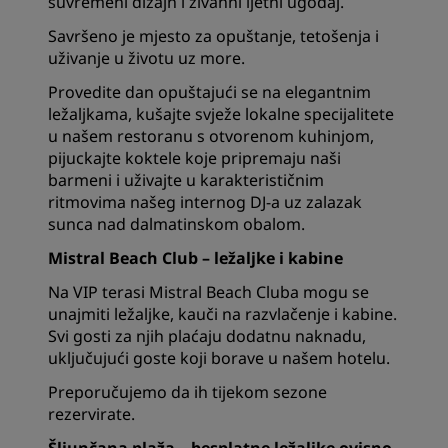
suvremeni dizajn i živahni ljetni ugođaj.
Savršeno je mjesto za opuštanje, tetošenja i
uživanje u životu uz more.
Provedite dan opuštajući se na elegantnim
ležaljkama, kušajte svježe lokalne specijalitete
u našem restoranu s otvorenom kuhinjom,
pijuckajte koktele koje pripremaju naši
barmeni i uživajte u karakterističnim
ritmovima našeg internog DJ-a uz zalazak
sunca nad dalmatinskom obalom.
Mistral Beach Club – ležaljke i kabine
Na VIP terasi Mistral Beach Cluba mogu se
unajmiti ležaljke, kauči na razvlačenje i kabine.
Svi gosti za njih plaćaju dodatnu naknadu,
uključujući goste koji borave u našem hotelu.
Preporučujemo da ih tijekom sezone
rezervirate.