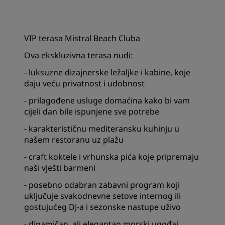
VIP terasa Mistral Beach Cluba
Ova ekskluzivna terasa nudi:
- luksuzne dizajnerske ležaljke i kabine, koje
daju veću privatnost i udobnost
- prilagođene usluge domaćina kako bi vam
cijeli dan bile ispunjene sve potrebe
- karakterističnu mediteransku kuhinju u
našem restoranu uz plažu
- craft koktele i vrhunska pića koje pripremaju
naši vješti barmeni
- posebno odabran zabavni program koji
uključuje svakodnevne setove internog ili
gostujućeg DJ-a i sezonske nastupe uživo
- dinamičan, ali elegantan morski ugođaj