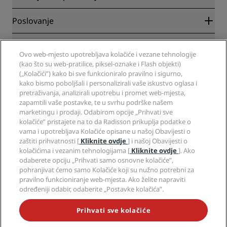
Garantirano najbolja cijena online
Blog
Partneri
Poslovanje
Odredišta
Putnički agenti
Novi hoteli
Radisson Hotel Group
Pravna pitanja
Aplikacija Radisson Hotels
Ovo web-mjesto upotrebljava kolačiće i vezane tehnologije
Mediji
Hoteli za sportaše
(kao što su web-pratilice, piksel-oznake i Flash objekti)
Radite u RHG-u
Centar za privatnost
Pomoć
Hoteli prilagođeni obiteljima
(„Kolačići”) kako bi sve funkcioniralo pravilno i sigurno,
Radite u PPHE-e
Pravna obavijest
Zdravlje i sigurnost
kako bismo poboljšali i personalizirali vaše iskustvo oglasa i
Radite u EHL-u
Uvjeti i odredbe programa Radisson Rewards
pretraživanja, analizirali upotrebu i promet web-mjesta,
Upozorenja za korisnike
The Club by RHG
Društveni mediji
Sporazum o uporabi web-mjesta
zapamtili vaše postavke, te u svrhu podrške našem
Kontakt
Razvojne mogućnosti
marketingu i prodaji. Odabirom opcije „Prihvati sve
Digitalna dostupnost
Često postavljana pitanja
Brendovi Radisson Hotels
Responsible Business
kolačiće” pristajete na to da Radisson prikuplja podatke o
Izjava o modernom ropstvu
Mapa stranice
vama i upotrebljava Kolačiće opisane u našoj Obavijesti o
Nabava
zaštiti prihvatnosti [
Kliknite ovdje
] i našoj Obavijesti o
kolačićima i vezanim tehnologijama [
Kliknite ovdje
]. Ako
odaberete opciju „Prihvati samo osnovne kolačiće”,
pohranjivat ćemo samo Kolačiće koji su nužno potrebni za
pravilno funkcioniranje web-mjesta. Ako želite napraviti
određeniji odabir, odaberite „Postavke kolačića”.
NIKADA NE PROPUSTITE NAJPOPULARNIJE PONUDE
Prihvati sve kolačiće