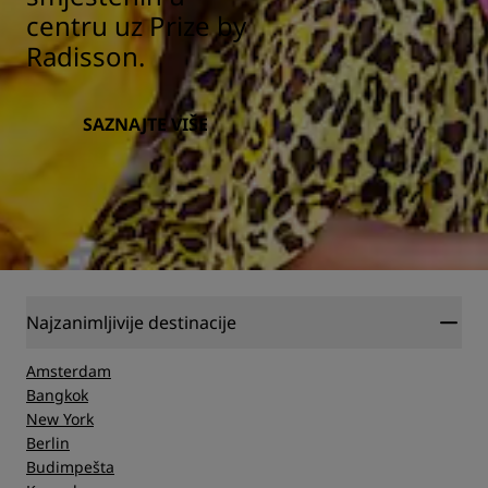
centru uz Prize by
Radisson.
SAZNAJTE VIŠE
Najzanimljivije destinacije
Amsterdam
Bangkok
New York
Berlin
Budimpešta