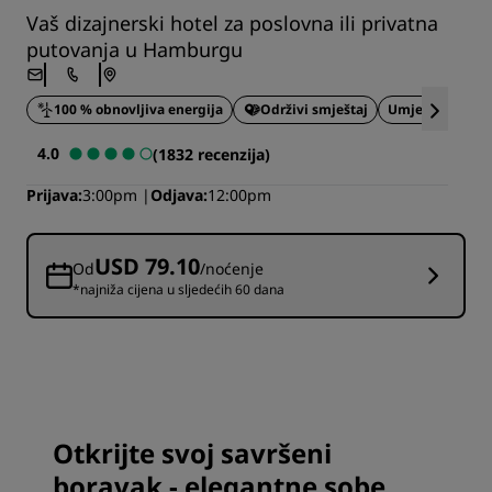
Vaš dizajnerski hotel za poslovna ili privatna
putovanja u Hamburgu
100 % obnovljiva energija
Održivi smještaj
Umjetnost i diz
4.0
(1832 recenzija)
Prijava
3:00pm
Odjava
12:00pm
USD 79.10
Od
/noćenje
*najniža cijena u sljedećih 60 dana
Otkrijte svoj savršeni
boravak - elegantne sobe,