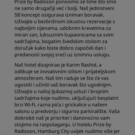
Prize by Radisson ponosimo se time što smo
ne samo drugačiji već i bolji. Naš jedinstveni
5B koncept osigurava izniman boravak.
Uživajte u bezbrižnom iskustvu rezervacije s
najboljim cijenama, udobnim krevetima za
miran san, luksuznim kupaonicama sa svim
sadržajima, bogatim švedskim stolom za
doručak kako biste dobro započeli dan i
predanosti svojoj sreći uz iznimnu uslugu.
Naš hotel dizajnirao je Karim Rashid, a
odlikuje se inovativnim stilom i prijateljskom
atmosferom. Naš tim raduje se što će vas
ugostiti i učiniti vaš boravak što ugodnijim.
Uživajte u našoj ljubaznoj usluzi i brojnim
sadržajima koje nudimo, uključujući besplatni
brzi Wi-Fi, razna pića i grickalice u našem
salonu u predvorju i sigurno parkiralište. Vaša
dobrobit naš je prioritet i danonoćno vam
stojimo na raspolaganju. U hotelu Prize by
Radisson, Hamburg City uvijek nudimo više jer