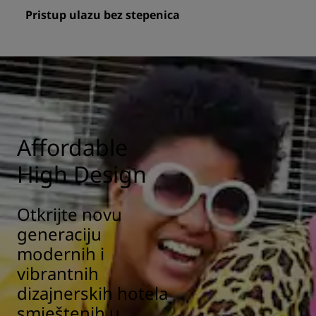
Pristup ulazu bez stepenica
Affordable
High Design
Otkrijte novu
generaciju
modernih i
vibrantnih
dizajnerskih hotela
smještenih u