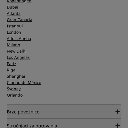
Kopenhagen
Dubai
Atlanta
Gran Canaria
Istanbul
London
Addis Abeba
Milano
New Delhi
Los Angeles
Pariz
Riga
Shanghai
Ciudad de México
Sydney
Orlando
Brze poveznice
Radisson Rewards
Stručnjaci za putovanja