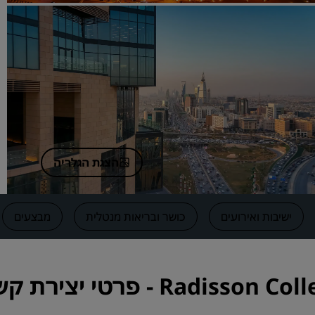
בקשת הצעת מחיר
יעדים לאירועים
פתרונות לתעשייה
חיפוש טיסות
חיפוש טיסות
הצגת הגלריה
אוכל
חיפוש מסעדה
ישיבות ואירועים
כושר ובריאות מנטלית
מבצעים
שירותים דיגיטליים
אפליקציית Radisson Hotels
Ra - פרטי יצירת קשר