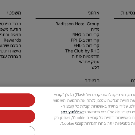
סיעות
ארגוני
משפטי
Radisson Hotel Group
מרכז הפרטיו
מדיה
הודעה משפט
קריירות ב-RHG
קריירות ב-PPHE
Rewards
קריירות ב-EHL
הסכם שימוש
The Club by RHG
נגישות דיגיטל
הזדמנויות פיתוח
הצהרת עבדו
עסק אחראי
רכש
ו
הרשמה
לעולם אל תחמיצו את המבצעים
אתר אינטרנט זה משתמש בקובצי Cookie ובטכנולוגיות קשורות (כגון משואות אינטרנט, תגי פיקסל ואובייקטים של Flash) (להלן "קובצי
הפופולריים ביותר שלנו
ית את חוויית הגלישה שלכם, לנתח את התנועה והשימוש
נו. על ידי בחירה באפשרות 'קבלת כל קובצי ה-
יש ללחוץ כאן
. אם תבחרו באפשרות 'דחיית כל קובצי ה-Cookie', נאחסן רק
 Collection, Radisson Individuals, Park Plaza, Park Inn, Country Inn & Suites, Prize by R