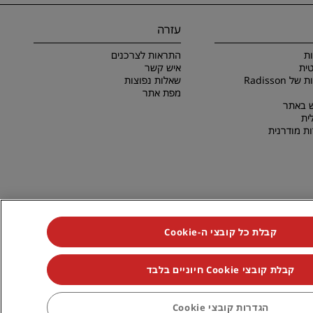
עזרה
ת
התראות לצרכנים
ית
איש קשר
תנאים והתניות של Radisson
שאלות נפוצות
מפת אתר
 באתר
ית
ת מודרנית
קבלת כל קובצי ה-Cookie
קבלת קובצי Cookie חיוניים בלבד
RHG Radisson Hotel Group, Radisson, Radisson RED, Radisson Blu, Radisson,
הגדרות קובצי Cookie