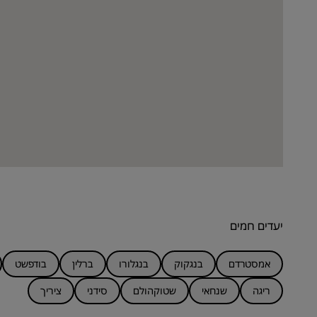
יעדים חמים
אמסטרדם
בנגקוק
בנגלורו
ברלין
בודפשט
ריגה
שנחאי
שטוקהולם
סידני
ציריך