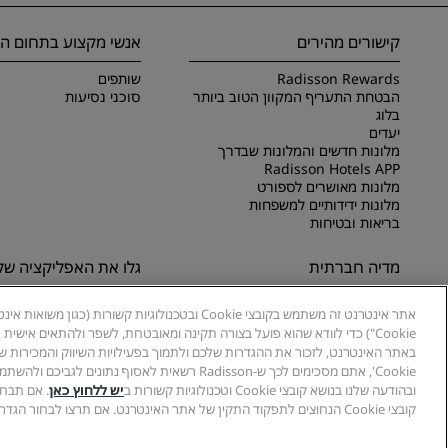
קישורים מהירים
אנשי מקצוע בתחום הנ
Radisson Rewards
שותפים
הבטחת התעריף המקוון הטוב ביותר
סוכני נסיעות
בלוג
יעדים
מלונות חדשים והמלונות שבדרך
Radisson Hotels APP
מלונות מאושרים לספורט
מלונות ידידותיים למשפחות
בריאות ובטיחות
מדיה חברתית
גלו את האפליקציה שלנ
מותגים של Radisson Hotels
גלו את אפליקציית Radisson Hotels
Cookie") כדי לוודא שהוא פועל בצורה תקינה ומאובטחת, לשפר ולהתאים איש
באתר האינטרנט, לזכור את ההגדרות שלכם ולתמוך בפעילויות השיווק והמכירות של
Cookie', אתם מסכימים לכך ש-Radisson רשאית לאסוף נתונים לגביכם ולהשתמש בקובצי Cookie כפי שמתואר ב
ובהודעה שלנו בנושא קובצי Cookie וטכנולוגיות קשורות ב
יש ללחוץ כאן
קובצי Cookie הנחוצים לתפקוד התקין של אתר האינטרנט. אם תרצו לבחור הגדרות ספציפיות יותר, בחרו 'הגדרות קובצי Cookie'.
© 2026 Radisson Hotel Group.
כל הזכויות שמורות. adisson