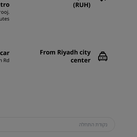
tro:
(RUH)
rooj.
utes.
From Riyadh city
car:
center
h Rd.