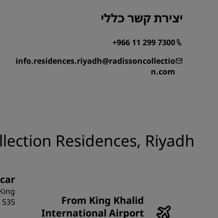
יצירת קשר כללי
+966 11 299 7300
info.residences.riyadh@radissoncollectio
n.com
llection Residences, Riyadh
car:
 King
From King Khalid
 535.
International Airport