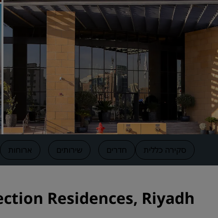
מותגים קשורים בסין
סקירה כללית
חדרים
שירותים
ארוחות
disson Collection Residences, Riyadh