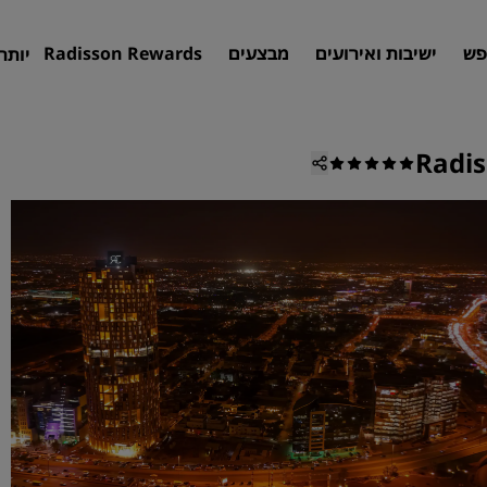
פש
ישיבות ואירועים
מבצעים
Radisson Rewards
יותר
Radis
חיפוש מלון
יעדים
אתרי נופש
דירות שירות
מלונות בשדה תעופה
מלונות חדשים ושיתווספו בקרוב
פגישות ואירועים
גלו את Radisson Meetings
הזמינו מקום לפגישה