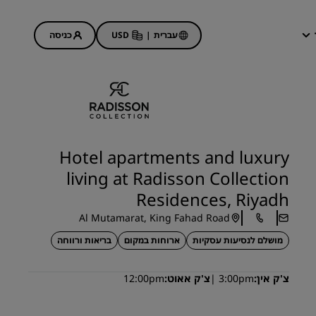
עברית
|
USD
כניסה
ההזמנות שלי
מבצעי מלונות
גלה את המבצעים שלנו
Hotel apartments and luxury
הפעם הראשונה תמיד הכי טובה
living at Radisson Collection
מבצעי היום
Residences, Riyadh
הזמן מראש
Al Mutamarat, King Fahad Road
ראה את החבילות שלנו
מושלם לנסיעות עסקיות
ארוחות במקום
בריאות ורווחה
רעיונות לנסיעות
צ'ק אין
3:00pm
צ'ק אאוט
12:00pm
מלונות ידידותיים למשפחות
Rad Pets