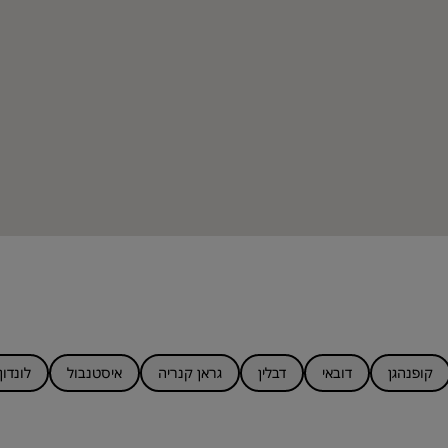
קופנהגן
דובאי
דבלין
גראן קנריה
איסטנבול
לונדון