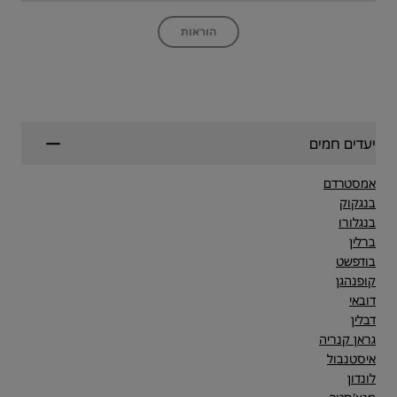
הוראות
יעדים חמים
אמסטרדם
בנגקוק
בנגלורו
ברלין
בודפשט
קופנהגן
דובאי
דבלין
גראן קנריה
איסטנבול
לונדון