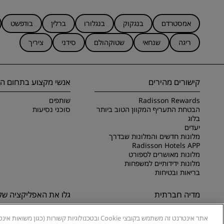
אמסטרדם
בנגקוק
בנגלורו
ברלין
בודפשט
ריגה
שנחאי
שטוקהולם
סידני
ציריך
קישורים מהירים
אנשי מקצוע בתחום הנ
Radisson Rewards
שותפים
הבטחת התעריף המקוון הטוב ביותר
סוכני נסיעות
בלוג
יעדים
מלונות חדשים והמלונות שבדרך
Radisson Hotels APP
מלונות מאושרים לספורט
מלונות ידידותיים למשפחות
בריאות ובטיחות
מדיה חברתית
גלו את האפליקציה שלנ
מותגים של Radisson Hotels
גלו את אפליקציית Radisson Hotels