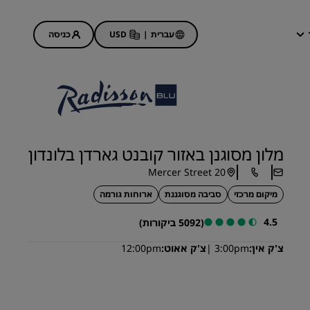
עברית
|
USD
כניסה
ההזמנות שלי
מבצעי מלונות
גלה את המבצעים שלנו
מלון מסוגנן באזור קובנט גארדן בלונדון
הפעם הראשונה תמיד הכי טובה
20 Mercer Street
מבצעי היום
מיקום מרכזי
סביבה מסוגננת
ארוחות גורמה
הזמן מראש
ראה את החבילות שלנו
4.5
(5092 ביקורות)
צ'ק אין
3:00pm
צ'ק אאוט
12:00pm
רעיונות לנסיעות
מלונות ידידותיים למשפחות
Rad Pets