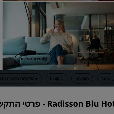
בקשת הצעת מחיר
יעדים לאירועים
פתרונות לתעשייה
חיפוש טיסות
חיפוש טיסות
הצגת הגלריה
אוכל
חיפוש מסעדה
כושר
מבצעים
ביקורות
אטרקציות בקרבת מקו
שירותים דיגיטליים
אפליקציית Radisson Hotels
Radiss - פרטי התקשרות