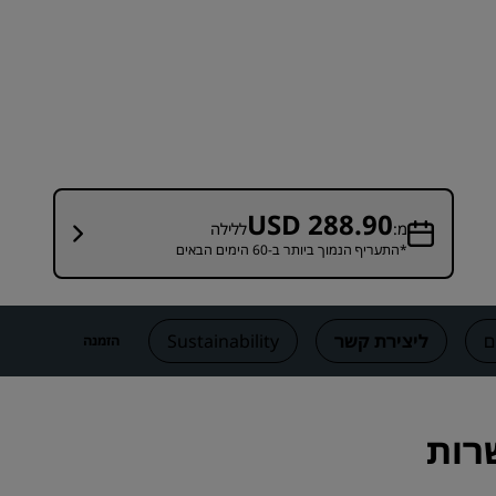
מקומות לחתונה
שהות בת קיימא
שהיות של קבוצות ספורט
נוסע למטרת עסקים
מלונות במרכז העיר
בקר בבלוג שלנו
USD 288.90
מ:
ללילה
*התעריף הנמוך ביותר ב-60 הימים הבאים
Radisson Rewards
גלו את Radisson Rewards
יתרונות
ם
ליצירת קשר
Sustainability
הזמנה
כיצד להשתמש בנקודות
איך לצבור נקודות
מבקרים ומתכננים