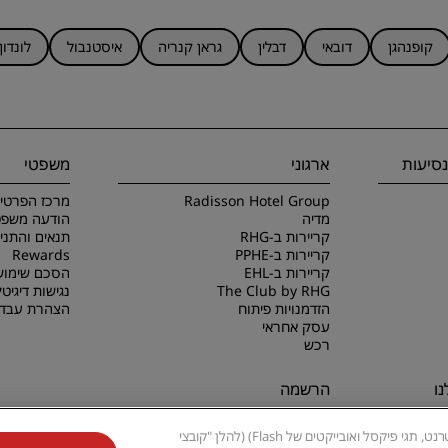
קופנהגן
דובאי
דבלין
גראן קנריה
איסטנבול
לונדון
סיעות
ארגוני
משפטי
Radisson Hotel Group
מרכז הפרטיו
מדיה
הודעה משפט
קריירות ב-RHG
קריירות ב-PPHE
Rewards
קריירות ב-EHL
הסכם שימוש
The Club by RHG
נגישות דיגיטל
הזדמנויות פיתוח
הצהרת עבדו
עסק אחראי
רכש
ו
הרשמה
לעולם אל תחמיצו את המבצעים
אתר אינטרנט זה משתמש בקובצי Cookie ובטכנולוגיות קשורות (כגון משואות אינטרנט, תגי פיקסל ואובייקטים של Flash) (להלן "קובצי
הפופולריים ביותר שלנו