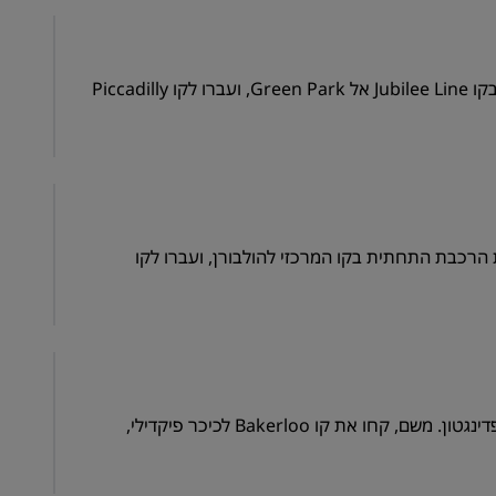
קחו את ה-DLR לתחנת Canning Town. משם, קחו את הרכבת התחתית בקו Jubilee Line אל Green Park, ועברו לקו Piccadilly
St לתחנת Liverpool Street. משם, קחו את הרכבת התחתית בקו המרכזי להולבורן, ועברו לקו
קחו את קו Piccadilly לקובנט גארדן או את רכבת Heathrow Express לפדינגטון. משם, קחו את קו Bakerloo לכיכר פיקדילי,