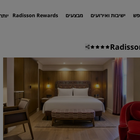
פש
ישיבות ואירועים
מבצעים
Radisson Rewards
יותר
Radisso
חיפוש מלון
יעדים
אתרי נופש
דירות שירות
מלונות בשדה תעופה
מלונות חדשים ושיתווספו בקרוב
פגישות ואירועים
גלו את Radisson Meetings
הזמינו מקום לפגישה