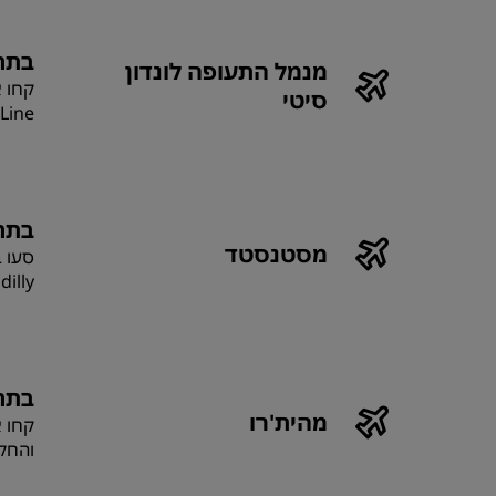
בתח
מנמל התעופה לונדון
סיטי
Line כדי להגיע אל כיכר לסטר.
בתח
מסטנסטד
Piccadilly 
בתח
מהית'רו
והחליפו לקו cadilly