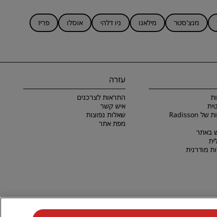
מנצ'סטר
מילאנו
ניו דלהי
אוסלו
פריז
עזרה
ת
התראות לצרכנים
ית
איש קשר
תנאים והתניות של Radisson
שאלות נפוצות
מפת אתר
 באתר
ית
ת מודרנית