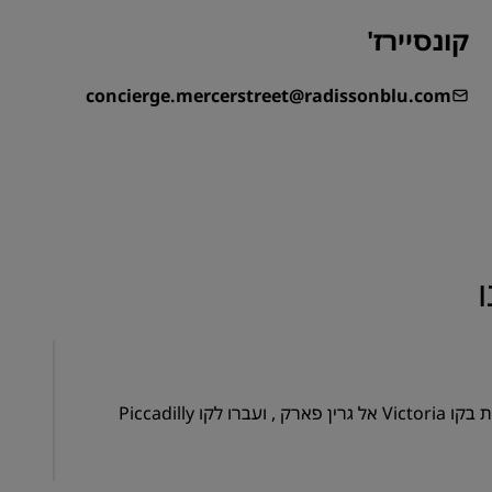
הצטרפות
קונסיירז'
concierge.mercerstreet@radissonblu.com
סעו ברכבת Gatwick Express ל-Victoria. משם, קחו את הרכבת התחתית בקו Victoria אל גרין פארק , ועברו לקו Piccadilly