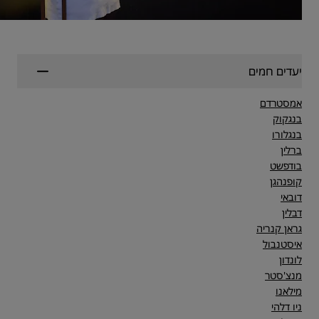
יעדים חמים
אמסטרדם
בנגקוק
בנגלורו
ברלין
בודפשט
קופנהגן
דובאי
דבלין
גראן קנריה
איסטנבול
לונדון
מנצ'סטר
מילאנו
ניו דלהי