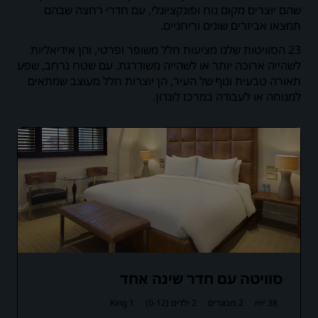
שהם יוצרים מקום נוח ופונקציונלי, עם חדרי רחצה שבהם
תמצאו אביזרים שונים וריחניים.
23 הסוויטות שלנו מציעות חלל משופר ופרטי, והן אידיאליות
לשהייה ארוכה יותר או לשהייה משודרגת. עם שטח נרחב, שפע
תאורה טבעית ונוף של העיר, הן יוצרות חלל מעוצב שמתאים
למנוחה או לעבודה במרכז לונדון.
סוויטה עם חדר שינה אחד
38 m²
2 מבוגרים
2 ילדים (0-12)
1 King