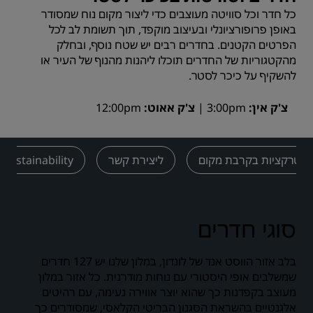
כל חדר וכל סוויטה מעוצבים כדי ליצור מקום נוח שמסודר
באופן פרופורציונלי ובעיצוב מוקפד, תוך תשומת לב לכל
הפרטים הקטנים. בחדרים רבים יש שטח נוסף, ובחלק
מהקטגוריות של החדרים תוכלו ליהנות מהנוף של העיר או
להשקיף על כיכר לסטר.
צ'ק אין
3:00pm
צ'ק אאוט
12:00pm
אטרקציות בקרבת מקום
ליצירת קשר
Sustainability
סוגי חדרים
בלב אזור הווסט אנד של לונדון, במלון שלנו יש 127 חדרים
שמשלבים אופי היסטורי עם נוחות מודרנית. כל אזור במלון
מעוצב בקפדנות כך שהוא יוצר אווירה נעימה, עם רהיטים
אלגנטיים בהשראת הסגנון הבריטי הקלאסי, שמסודרים כך