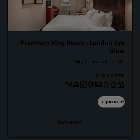
Premium King Room - London Eye
View
25 m²
2 מבוגרים
1 King
מתקנים עיקריים
למידע נוסף
הזמינו כעת