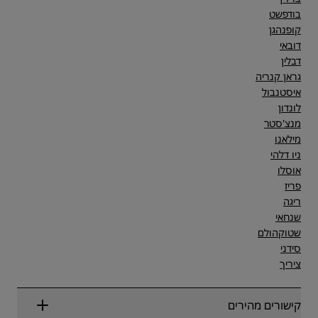
בודפשט
קופנהגן
דובאי
דבלין
גראן קנריה
איסטנבול
לונדון
מנצ'סטר
מילאנו
ניו דלהי
אוסלו
פריז
ריגה
שנחאי
שטוקהולם
סידני
ציריך
קישורים מהירים