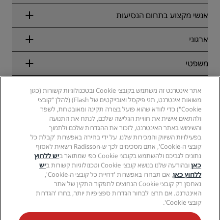
Radisson Rewards
אנשי מקצוע בתחום הנסיעות
הבטחת התעריף המקוון הטוב ביותר
בלוג
שותפים
ארגוני
יעדים
סוכני נסיעות
מלונות חדשים והמלונות שבדרך
Radisson Hotel Group
משפטי
Radisson Hotels APP
מדיה
מלונות מאושרים לספורט
קריירות ב-RHG
מרכז הפרטיות
עזרה
מלונות ידידותיים למשפחות
אתר אינטרנט זה משתמש בקובצי Cookie ובטכנולוגיות קשורות (כגון
קריירות ב-PPHE
הודעה משפטית
בריאות ובטיחות
משואות אינטרנט, תגי פיקסל ואובייקטים של Flash) (להלן "קובצי
קריירות ב-EHL
תנאים והתניות של Radisson Rewards
התראות לצרכנים
Cookie") כדי לוודא שהוא פועל בצורה תקינה ומאובטחת, לשפר
The Club by RHG
מדיה חברתית
הסכם שימוש באתר
ולהתאים אישית את חוויית הגלישה שלכם, לנתח את התנועה
איש קשר
הזדמנויות פיתוח
והשימוש באתר האינטרנט, לזכור את ההגדרות שלכם ולתמוך
נגישות דיגיטלית
שאלות נפוצות
מותגים של Radisson Hotels
עסק אחראי
בפעילויות השיווק והמכירות שלנו. על ידי בחירה באפשרות 'קבלת כל
הצהרת עבדות מודרנית
מפת אתר
קובצי ה-Cookie', אתם מסכימים לכך ש-Radisson רשאית לאסוף
רכש
נתונים לגביכם ולהשתמש בקובצי Cookie כפי שמתואר ב
יש ללחוץ
כאן
ובהודעה שלנו בנושא קובצי Cookie וטכנולוגיות קשורות ב
יש
ללחוץ כאן
. אם תבחרו באפשרות 'דחיית כל קובצי ה-Cookie',
נאחסן רק קובצי Cookie הנחוצים לתפקוד התקין של אתר
האינטרנט. אם תרצו לבחור הגדרות ספציפיות יותר, בחרו 'הגדרות
קובצי Cookie'.
לעולם אל תחמיצו את המבצעים הפופולריים ביותר שלנו