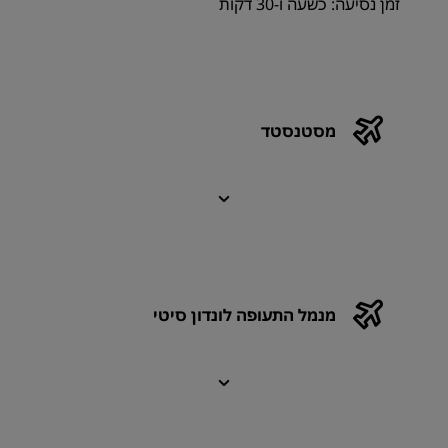
זמן נסיעה: כשעה ו-30 דקות
מסטנסטד
מנמל התעופה לונדון סיטי