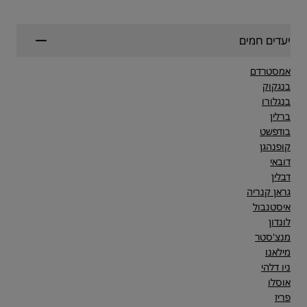
יעדים חמים
אמסטרדם
בנגקוק
בנגלורו
ברלין
בודפשט
קופנהגן
דובאי
דבלין
גראן קנריה
איסטנבול
לונדון
מנצ'סטר
מילאנו
ניו דלהי
אוסלו
פריז