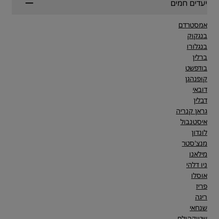
יעדים חמים
אמסטרדם
בנגקוק
בנגלורו
ברלין
בודפשט
קופנהגן
דובאי
דבלין
גראן קנריה
איסטנבול
לונדון
מנצ'סטר
מילאנו
ניו דלהי
אוסלו
פריז
ריגה
שנחאי
שטוקהולם