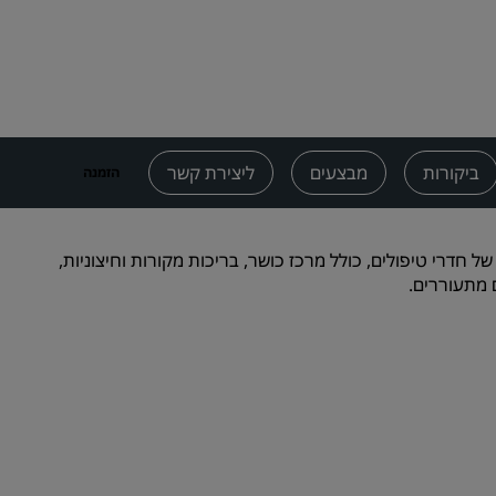
מקומות לחתונה
שהות בת קיימא
שהיות של קבוצות ספורט
נוסע למטרת עסקים
מלונות במרכז העיר
ביקורות
מבצעים
ליצירת קשר
הזמנה
בקר בבלוג שלנו
Radisson Rewards
אות Anne Semonin Wellness & Spa משתרע על פני 1800 מ"ר של חדרי טיפולים, כולל מרכז כושר, בריכות מקורות וחיצוניות,
ם מתעוררים.
גלו את Radisson Rewards
יתרונות
כיצד להשתמש בנקודות
איך לצבור נקודות
מבקרים ומתכננים