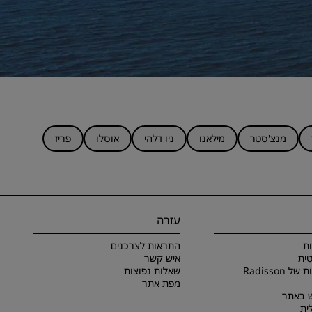
מנצ'סטר
מילאנו
ניו דלהי
אוסלו
פריז
עזרה
ת
התראות לצרכנים
ית
איש קשר
תנאים והתניות של Radisson
שאלות נפוצות
מפת אתר
 באתר
ית