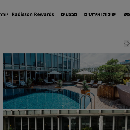
פש
ישיבות ואירועים
מבצעים
Radisson Rewards
יותר
חיפוש מלון
יעדים
אתרי נופש
דירות שירות
מלונות בשדה תעופה
מלונות חדשים ושיתווספו בקרוב
פגישות ואירועים
גלו את Radisson Meetings
הזמינו מקום לפגישה