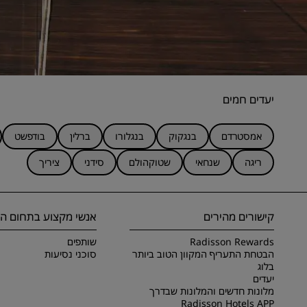
יעדים חמים
אמסטרדם
בנגקוק
בנגלורו
ברלין
בודפשט
ריגה
שנחאי
שטוקהולם
סידני
ציריך
קישורים מהירים
אנשי מקצוע בתחום הנ
Radisson Rewards
שותפים
הבטחת התעריף המקוון הטוב ביותר
סוכני נסיעות
בלוג
יעדים
מלונות חדשים והמלונות שבדרך
Radisson Hotels APP