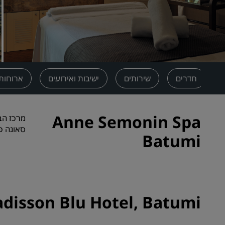
מותגים קשורים בסין
ית
חדרים
שירותים
ישיבות ואירועים
ארוחות
Anne Semonin Spa
סאונה פי
Batumi
Radisson Blu Hotel, Batumi - פרטי התקש