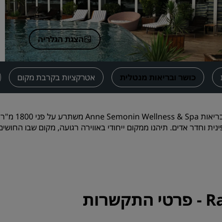
בקשת הצעת מחיר
יעדים לאירועים
הצגת הגלריה
פתרונות לתעשייה
חיפוש טיסות
כושר ובריאות מנטלית
אטרקציות בקרבת מקום
חיפוש טיסות
מרכז הברי
אוכל
נית וחדר אדים. תיהנו ממקום ייחודי באווירה רגועה, מקום שבו החושי
חיפוש מסעדה
שירותים דיגיטליים
אפליקציית Radisson Hotels
רות