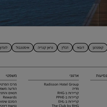
קופנהגן
דובאי
דבלין
גראן קנריה
איסטנבול
לונדון
סיעות
ארגוני
משפטי
Radisson Hotel Group
מרכז הפרטיו
מדיה
הודעה משפט
קריירות ב-RHG
קריירות ב-PPHE
Rewards
קריירות ב-EHL
הסכם שימוש
The Club by RHG
נגישות דיגיטל