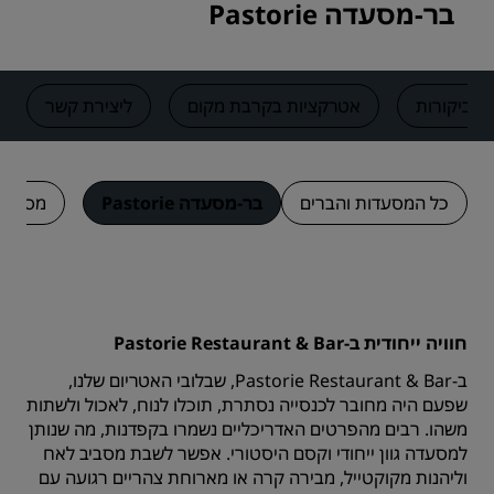
בר-מסעדה Pastorie
ביקורות
אטרקציות בקרבת מקום
ליצירת קשר
כל המסעדות והברים
בר-מסעדה Pastorie
מסעדת Palmboom
חוויה ייחודית ב-Pastorie Restaurant & Bar
ב-Pastorie Restaurant & Bar, שבלובי האטריום שלנו,
שפעם היה מחובר לכנסייה נסתרת, תוכלו לנוח, לאכול ולשתות
משהו. רבים מהפרטים האדריכליים נשמרו בקפדנות, מה שנותן
למסעדה גוון ייחודי וקסם היסטורי. אפשר לשבת מסביב לאח
וליהנות מקוקטייל, מבירה קרה או מארוחת צהריים רגועה עם