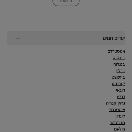
הוראות
יעדים חמים
אמסטרדם
בנגקוק
בנגלורו
ברלין
בודפשט
קופנהגן
דובאי
דבלין
גראן קנריה
איסטנבול
לונדון
מנצ'סטר
מילאנו