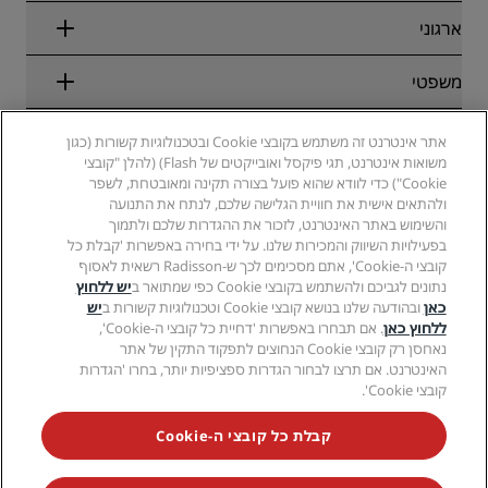
בלוג
שותפים
ארגוני
יעדים
סוכני נסיעות
מלונות חדשים והמלונות שבדרך
Radisson Hotel Group
משפטי
Radisson Hotels APP
מדיה
מלונות מאושרים לספורט
קריירות ב-RHG
מרכז הפרטיות
עזרה
מלונות ידידותיים למשפחות
אתר אינטרנט זה משתמש בקובצי Cookie ובטכנולוגיות קשורות (כגון
קריירות ב-PPHE
הודעה משפטית
בריאות ובטיחות
משואות אינטרנט, תגי פיקסל ואובייקטים של Flash) (להלן "קובצי
קריירות ב-EHL
תנאים והתניות של Radisson Rewards
התראות לצרכנים
Cookie") כדי לוודא שהוא פועל בצורה תקינה ומאובטחת, לשפר
The Club by RHG
מדיה חברתית
הסכם שימוש באתר
ולהתאים אישית את חוויית הגלישה שלכם, לנתח את התנועה
איש קשר
הזדמנויות פיתוח
והשימוש באתר האינטרנט, לזכור את ההגדרות שלכם ולתמוך
נגישות דיגיטלית
שאלות נפוצות
מותגים של Radisson Hotels
עסק אחראי
בפעילויות השיווק והמכירות שלנו. על ידי בחירה באפשרות 'קבלת כל
הצהרת עבדות מודרנית
מפת אתר
קובצי ה-Cookie', אתם מסכימים לכך ש-Radisson רשאית לאסוף
רכש
נתונים לגביכם ולהשתמש בקובצי Cookie כפי שמתואר ב
יש ללחוץ
כאן
ובהודעה שלנו בנושא קובצי Cookie וטכנולוגיות קשורות ב
יש
ללחוץ כאן
. אם תבחרו באפשרות 'דחיית כל קובצי ה-Cookie',
נאחסן רק קובצי Cookie הנחוצים לתפקוד התקין של אתר
האינטרנט. אם תרצו לבחור הגדרות ספציפיות יותר, בחרו 'הגדרות
קובצי Cookie'.
לעולם אל תחמיצו את המבצעים הפופולריים ביותר שלנו
קבלת כל קובצי ה-Cookie