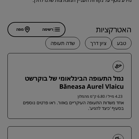
מידע נוסף על נקודות העניין המומלצות שלנו להלן.
האטרקציות
רשימה
מפה
טבע
ציון דרך
שדה תעופה
נמל התעופה הבינלאומי של בוקרשט
Băneasa Aurel Vlaicu
4.23 מייל / 6.80 ק"מ מהמלון
אחד משדות התעופה העיקריים באזור. ראו פרטים נוספים
בסעיף 'כיצד להגיע'.