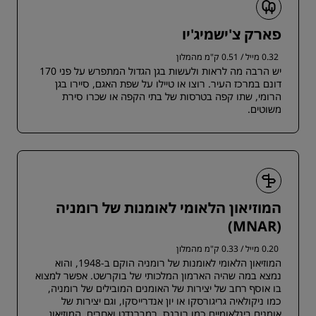
פארק צ'ישמיג'יו
0.32 מייל / 0.51 ק"מ מהמלון
יש הרבה מה לראות ולעשות בגן הגדול המתפרש על פני 170
דונם במרכז העיר. רוצו או טיילו על שפת האגם, סיירו בגן
הרומי, שתו קפה בטרסות של בתי הקפה או שכרו סירת
משוטים.
המוזיאון הלאומי לאומנות של רומניה
(MNAR)
0.20 מייל / 0.33 ק"מ מהמלון
המוזיאון הלאומי לאומנות של רומניה הוקם ב-1948, והוא
נמצא במה שהיה הארמון המלכותי של בוקרשט. אפשר למצוא
בו אוסף רחב של יצירות של האומנים המובילים של רומניה,
כמו ניקולאיה גריגורסקו או יון אנדרייסקו, וגם יצירות של
אומנים בינלאומיים כמו רובנס, רמברנדט ואחרים. המוזיאון