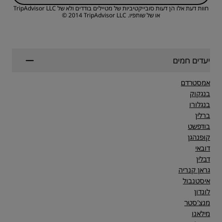
חוות דעת אלו הן דעות סובייקטיביות של מטיילים בודדים ולא של TripAdvisor LLC
או של שותפיו.
TripAdvisor LLC‏ ‏2014 ©
יעדים חמים
אמסטרדם
בנגקוק
בנגלורו
ברלין
בודפשט
קופנהגן
דובאי
דבלין
גראן קנריה
איסטנבול
לונדון
מנצ'סטר
מילאנו