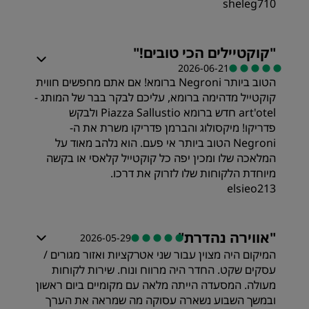
sheleg710
חדרים
"
קוקטיילים הכי טובים!
"
2026-06-21
הטוב ביותר Negroni ברומא! אם אתם מחפשים חווית
תמורה
קוקטייל מדהימה ברומא, עליכם לבקר בבר של המותג -
art'otel חדש ברומא Piazza Sallustio ולבקש
איכות השינה
פדריקו! מיקסולוג והברמן פדריקו משרת את ה-
Negroni הטוב ביותר אי פעם. הוא נלהב מאוד על
המלאכה שלו ומכין יפה כל קוקטייל קלאסי או בקשה
מקום
מיוחדת הלקוחות שלו לזרוק את דרכו.
elsieo213
מידת ניקיון
"
אווירה נהדרת
"
2026-05-29
שירות
המיקום היה מצוין עבור שני אטרקציות ואזור מגורים /
עסקים שקט. החדר היה מרווח ונוח. שירות לקוחות
מעולה. המסעדה הייתה מלאה עם מקומיים ביום ראשון
ובמשך השבוע נשארה עסוקה מה שמראה את הערך