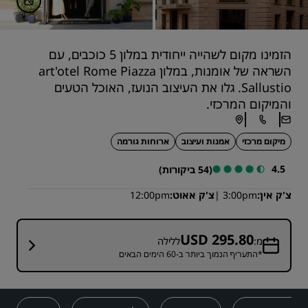
הזמינו מקום לשהייה ייחודית במלון 5 כוכבים, עם
השראה של אומנות, במלון art'otel Rome Piazza
Sallustio. גלו את העיצוב הנועז, האוכל הטעים
והמיקום המרכזי.
מיקום מרכזי
אמנות ועיצוב
ארוחות גורמה
4.5
(54 ביקורות)
צ'ק אין
3:00pm
צ'ק אאוט
12:00pm
USD 295.80
מ:
ללילה
*התעריף הנמוך ביותר ב-60 הימים הבאים