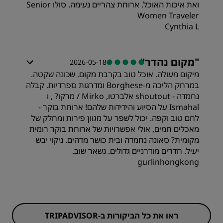
ואת איכות האוכל. ארוחת צהריים נעימה. סולו Senior
Women Traveler
Cynthia L
חדרים
"
מקום נהדר
"
2026-05-18
מיקום מעולה. אוכל טוב בקרבת מקום. שכונה שקטה.
תמורה
במרחק הליכה מ-Borghese ומדרגות ספרדיות. קבלה
נחמדה - shoutout אלברטו, Mirko / מרקו? , ו
Ismahal על הסיוע והידידות שלהם! ארוחת בוקר -
איכות השינה
לחם טוב וקפה. יכול לשפר על מגוון פירות ומחלק של
מאכלים חמים, אולי אפשרויות של ארוחת בוקר רומית
מקומית? סאונה נחמדה ובית כושר מדהים. ניקוי יבש
מקום
יעיל. חדרים מודרניים גדולים. נשאר שוב.
gurlinhongkong
מידת ניקיון
שירות
ראו את כל הביקורות ב-TRIPADVISOR