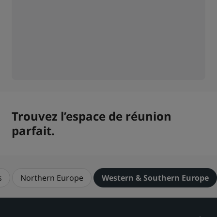
Trouvez l’espace de réunion
parfait.
s
Northern Europe
Western & Southern Europe