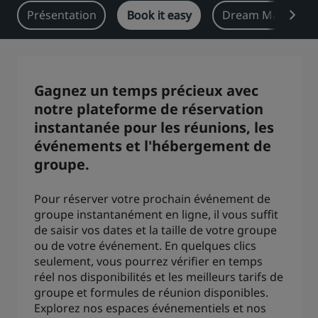
Présentation
Book it easy
Dream Machine
Park Plaza
Park Inn by Radisson
Hôtels du centre-ville
Consultez notre blog
Gagnez un temps précieux avec
Prize by Radisson
Country Inn & Suites
notre plateforme de réservation
instantanée pour les réunions, les
événements et l'hébergement de
Marques affiliées en Chine
groupe.
J.
Jin Jiang
Pour réserver votre prochain événement de
groupe instantanément en ligne, il vous suffit
de saisir vos dates et la taille de votre groupe
Kunlun
Golden Tulip
ou de votre événement. En quelques clics
seulement, vous pourrez vérifier en temps
réel nos disponibilités et les meilleurs tarifs de
groupe et formules de réunion disponibles.
Explorez nos espaces événementiels et nos