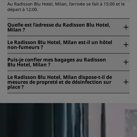
Au Radisson Blu Hotel, Milan, l’arrivée se fait à 15:00 et le
départ à 12:00.
Quelle est l’adresse du Radisson Blu Hotel,
Milan ?
Le Radisson Blu Hotel, Milan est situé à Via Villapizzone 24,
Le Radisson Blu Hotel, Milan est-il un hôtel
Milan, Italie.
non-fumeurs ?
Oui, le Radisson Blu Hotel, Milan est un hôtel non-fumeur.
Puis-je confier mes bagages au Radisson
Blu Hotel, Milan ?
Oui, il est possible de confier vos bagages au Radisson Blu
Le Radisson Blu Hotel, Milan dispose-t-il de
Hotel, Milan.
mesures de propreté et de désinfection sur
place ?
Tous les Radisson Hotels appliquent des mesures de
propreté et d’hygiène afin de préserver la santé, la sûreté
et la sécurité de leurs clients. En savoir plus ici :
https://www.radissonhotels.com/en-us/social-
responsibility/health-safety