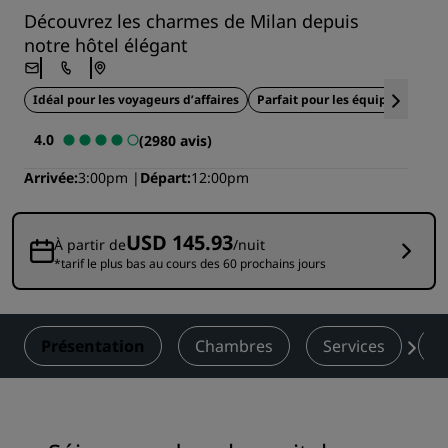
Découvrez les charmes de Milan depuis
notre hôtel élégant
Idéal pour les voyageurs d’affaires
Parfait pour les équipes sportiv
4.0
(2980 avis)
Arrivée
3:00pm
Départ
12:00pm
USD 145.93
À partir de
/nuit
*tarif le plus bas au cours des 60 prochains jours
Présentation
Chambres
Services
R