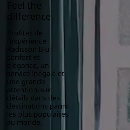
Feel the
difference
Profitez de
l’expérience
Radisson Blu :
confort et
élégance, un
service inégalé et
une grande
attention aux
détails dans des
destinations parmi
les plus populaires
au monde.