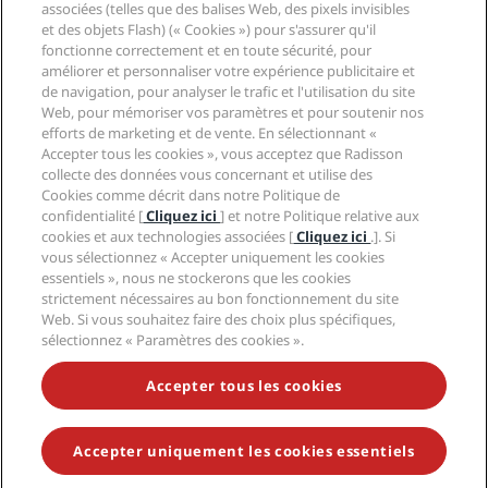
Radisson Hotel Group
associées (telles que des balises Web, des pixels invisibles
Légal
Application Radisson Hotels
et des objets Flash) (« Cookies ») pour s'assurer qu'il
Médias
Hôtels adaptés aux sportifs
fonctionne correctement et en toute sécurité, pour
Carrières RHG
Centre de confidentialité
Aide
Hôtels adaptés aux Familles
améliorer et personnaliser votre expérience publicitaire et
Carrières PPHE
Mentions légales
Santé et sécurité
de navigation, pour analyser le trafic et l'utilisation du site
Carrières EHL
Conditions générales Radisson Rewards
Web, pour mémoriser vos paramètres et pour soutenir nos
Avis aux consommateurs
The Club by RHG
Médias sociaux
Contrat d’utilisation du site
efforts de marketing et de vente. En sélectionnant «
Contact
Opportunités de développement
Accepter tous les cookies », vous acceptez que Radisson
Accessibilité numérique
FAQ
Marques Radisson Hotels
Entreprise responsable
collecte des données vous concernant et utilise des
Déclaration sur l’esclavage moderne
Plan du site
Cookies comme décrit dans notre Politique de
Approvisionnement
confidentialité [
Cliquez ici
] et notre Politique relative aux
cookies et aux technologies associées [
Cliquez ici
.]. Si
vous sélectionnez « Accepter uniquement les cookies
essentiels », nous ne stockerons que les cookies
strictement nécessaires au bon fonctionnement du site
Web. Si vous souhaitez faire des choix plus spécifiques,
sélectionnez « Paramètres des cookies ».
NE MANQUEZ AUCUNE DE NOS OFFRES LES PLUS
POPULAIRES
Accepter tous les cookies
Accepter uniquement les cookies essentiels
© 2026 Radisson Hotel Group.
Tous droits réservés. RHG Radisson
Hotel Group, Radisson, Radisson RED, Radisson Blu, Radisson Collection,