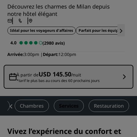
Découvrez les charmes de Milan depuis
notre hôtel élégant
Idéal pour les voyageurs d’affaires
Parfait pour les équipes sportiv
4.0
(2980 avis)
Arrivée
3:00pm
Départ
12:00pm
USD 145.50
À partir de
/nuit
*tarif le plus bas au cours des 60 prochains jours
on
Chambres
Services
Restauration
Vivez l’expérience du confort et