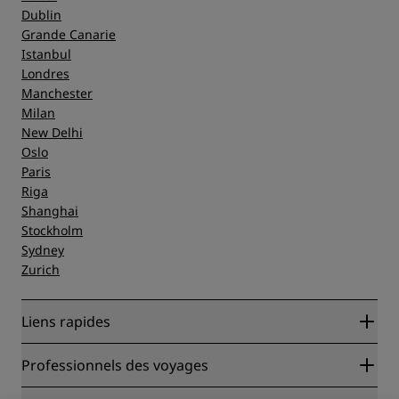
Dublin
Grande Canarie
Istanbul
Londres
Manchester
Milan
New Delhi
Oslo
Paris
Riga
Shanghai
Stockholm
Sydney
Zurich
Liens rapides
Radisson Rewards
Professionnels des voyages
Garantie des meilleurs tarifs en ligne