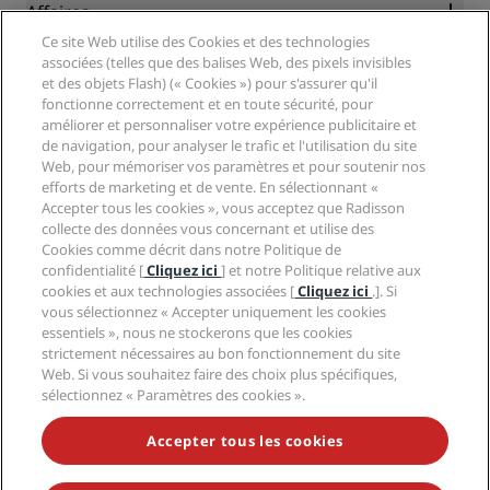
Blog
Partenaires
Affaires
Destinations
Agents de voyages
Ce site Web utilise des Cookies et des technologies
Nouveaux et futurs hôtels
Radisson Hotel Group
associées (telles que des balises Web, des pixels invisibles
Légal
Application Radisson Hotels
et des objets Flash) (« Cookies ») pour s'assurer qu'il
Médias
Hôtels adaptés aux sportifs
fonctionne correctement et en toute sécurité, pour
Carrières RHG
Centre de confidentialité
Aide
Hôtels adaptés aux Familles
améliorer et personnaliser votre expérience publicitaire et
Carrières PPHE
Mentions légales
de navigation, pour analyser le trafic et l'utilisation du site
Santé et sécurité
Carrières EHL
Conditions générales Radisson Rewards
Web, pour mémoriser vos paramètres et pour soutenir nos
Avis aux consommateurs
The Club by RHG
Médias sociaux
Contrat d’utilisation du site
efforts de marketing et de vente. En sélectionnant «
Contact
Opportunités de développement
Accepter tous les cookies », vous acceptez que Radisson
Accessibilité numérique
FAQ
Marques Radisson Hotels
collecte des données vous concernant et utilise des
Entreprise responsable
Déclaration sur l’esclavage moderne
Plan du site
Cookies comme décrit dans notre Politique de
Approvisionnement
confidentialité [
Cliquez ici
] et notre Politique relative aux
cookies et aux technologies associées [
Cliquez ici
.]. Si
vous sélectionnez « Accepter uniquement les cookies
essentiels », nous ne stockerons que les cookies
strictement nécessaires au bon fonctionnement du site
Web. Si vous souhaitez faire des choix plus spécifiques,
sélectionnez « Paramètres des cookies ».
NE MANQUEZ AUCUNE DE NOS OFFRES LES PLUS
POPULAIRES
Accepter tous les cookies