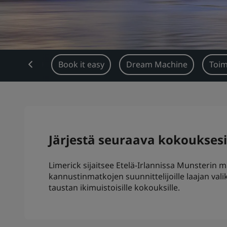
eiskatsaus
Book it easy
Dream Machine
Toim
Järjestä seuraava kokouksesi 
Limerick sijaitsee Etelä-Irlannissa Munsterin 
kannustinmatkojen suunnittelijoille laajan valik
taustan ikimuistoisille kokouksille.