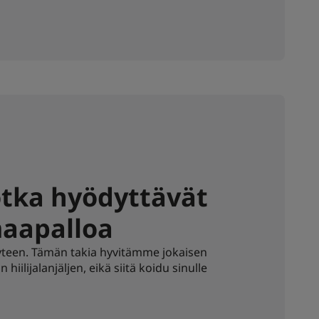
otka hyödyttävät
maapalloa
teen. Tämän takia hyvitämme jokaisen
ilijalanjäljen, eikä siitä koidu sinulle