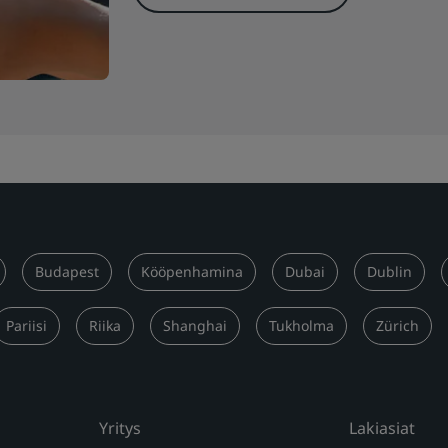
Budapest
Kööpenhamina
Dubai
Dublin
Pariisi
Riika
Shanghai
Tukholma
Zürich
Yritys
Lakiasiat