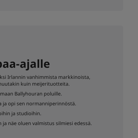
paa-ajalle
yksi Irlannin vanhimmista markkinoista,
uutakin kuin meijerituotteita.
maan Ballyhouran poluille.
sa ja opi sen normanniperinnöstä.
ihin ja studioihin.
ja näe oluen valmistus silmiesi edessä.