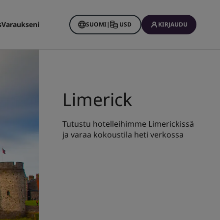
s
Varaukseni
SUOMI
|
USD
KIRJAUDU
Limerick
Tutustu hotelleihimme Limerickissä
ja varaa kokoustila heti verkossa