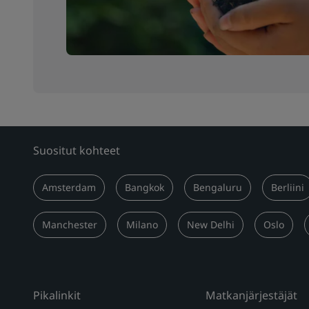
Suositut kohteet
Amsterdam
Bangkok
Bengaluru
Berliini
Manchester
Milano
New Delhi
Oslo
Pikalinkit
Matkanjärjestäjät