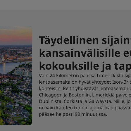
Täydellinen sijain
kansainvälisille e
kokouksille ja ta
Vain 24 kilometrin päässä Limerickistä sij
lentoasemalta on hyvät yhteydet Ison-Bri
kohteisiin. Reitit yhdistävät lentoaseman 
Chicagoon ja Bostoniin. Limerickiä palvel
Dublinista, Corkista ja Galwaysta. Niille,
on vain kahden tunnin ajomatkan päässä M
pääsee helposti 90 minuutissa.