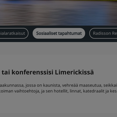
ialaratkaisut
Sosiaaliset tapahtumat
Radisson Re
tai konferenssisi Limerickissä
maakunnassa, jossa on kaunista, vehreää maaseutua, seikkail
oiman vaihtoehtoja, ja sen hotellit, linnat, katedraalit ja kes