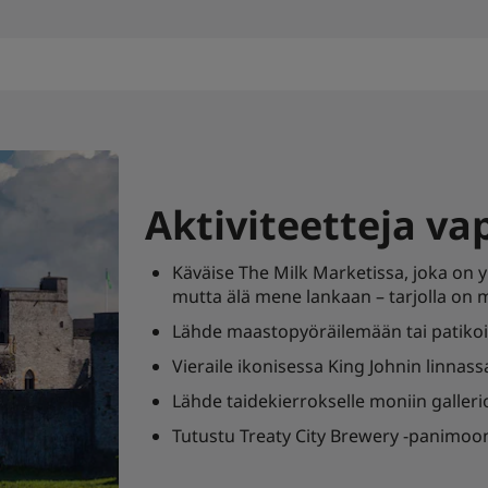
Aktiviteetteja va
Käväise The Milk Marketissa, joka on 
mutta älä mene lankaan – tarjolla on m
Lähde maastopyöräilemään tai patikoi
Vieraile ikonisessa King Johnin linnas
Lähde taidekierrokselle moniin gallerio
Tutustu Treaty City Brewery -panimoon 