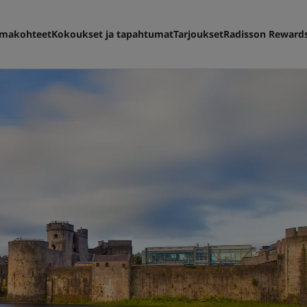
makohteet
Kokoukset ja tapahtumat
Tarjoukset
Radisson Reward