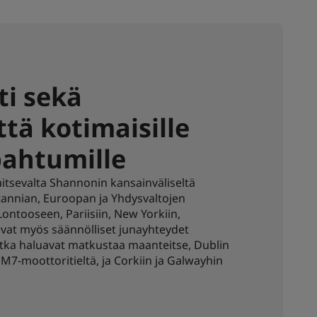
ti sekä
ttä kotimaisille
pahtumille
aitsevalta Shannonin kansainväliseltä
tannian, Euroopan ja Yhdysvaltojen
Lontooseen, Pariisiin, New Yorkiin,
evat myös säännölliset junayhteydet
 jotka haluavat matkustaa maanteitse, Dublin
7-moottoritieltä, ja Corkiin ja Galwayhin