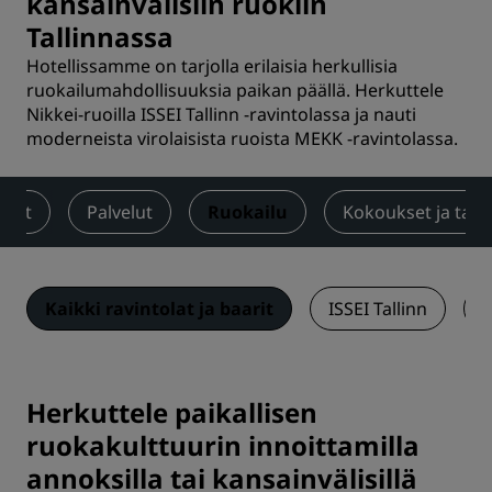
kansainvälisiin ruokiin
Tallinnassa
Hotellissamme on tarjolla erilaisia herkullisia
ruokailumahdollisuuksia paikan päällä. Herkuttele
Nikkei-ruoilla ISSEI Tallinn -ravintolassa ja nauti
moderneista virolaisista ruoista MEKK -ravintolassa.
neet
Palvelut
Ruokailu
Kokoukset ja tap
Kaikki ravintolat ja baarit
ISSEI Tallinn
M
Herkuttele paikallisen
ruokakulttuurin innoittamilla
annoksilla tai kansainvälisillä