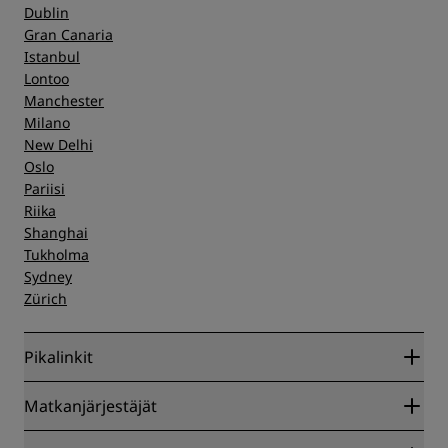
Dublin
Gran Canaria
Istanbul
Lontoo
Manchester
Milano
New Delhi
Oslo
Pariisi
Riika
Shanghai
Tukholma
Sydney
Zürich
Pikalinkit
Radisson Rewards
Matkanjärjestäjät
Parhaan verkkohinnan takuu
Blog