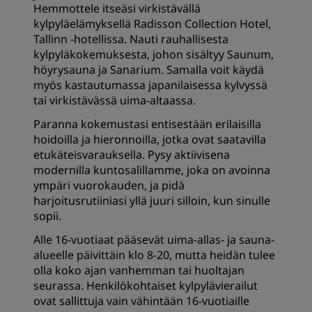
Hemmottele itseäsi virkistävällä
kylpyläelämyksellä Radisson Collection Hotel,
Tallinn -hotellissa. Nauti rauhallisesta
kylpyläkokemuksesta, johon sisältyy Saunum,
höyrysauna ja Sanarium. Samalla voit käydä
myös kastautumassa japanilaisessa kylvyssä
tai virkistävässä uima-altaassa.
Paranna kokemustasi entisestään erilaisilla
hoidoilla ja hieronnoilla, jotka ovat saatavilla
etukäteisvarauksella. Pysy aktiivisena
modernilla kuntosalillamme, joka on avoinna
ympäri vuorokauden, ja pidä
harjoitusrutiiniasi yllä juuri silloin, kun sinulle
sopii.
Alle 16-vuotiaat pääsevät uima-allas- ja sauna-
alueelle päivittäin klo 8-20, mutta heidän tulee
olla koko ajan vanhemman tai huoltajan
seurassa. Henkilökohtaiset kylpylävierailut
ovat sallittuja vain vähintään 16-vuotiaille