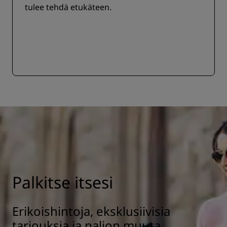
tulee tehdä etukäteen.
Palkitse itsesi
Erikoishintoja, eksklusiivisia
tarjouksia ja paljon muuta.