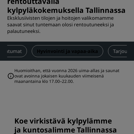
rentouttavalla
kylpyläkokemuksella Tallinnassa
Eksklusiivisten tilojen ja hoitojen valikomamme
saavat sinut tuntemaan olosi rentoutuneeksi ja
palautuneeksi.
apahtumat
Hyvinvointi ja vapaa-aika
Tarjouks
Huomioithan, että vuonna 2026 uima-allas ja saunat
ovat avoinna jokaisen kuukauden viimeisenä
maanantaina klo 17.00–22.00.
Koe virkistävä kylpylämme
ja kuntosalimme Tallinnassa