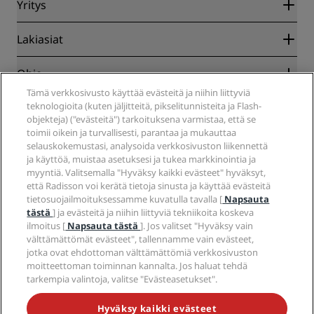
Yhteistyökumppanit
Yritys
Kohteet
Matkatoimistot
Tulevat hotellit
Radisson Hotel Group
Lakiasiat
Radisson Hotels -sovellus
Media
Sports Approved -hotellit
Työpaikat RHG
Tietosuojakeskus
Ohje
Perheystävälliset hotellit
Työpaikat PPHE
Oikeudellinen huomautus
Terveys ja turvallisuus
Tämä verkkosivusto käyttää evästeitä ja niihin liittyviä
Työpaikat EHL
Radisson Rewards -ehdot
Kuluttajailmoitukset
teknologioita (kuten jäljitteitä, pikselitunnisteita ja Flash-
The Club by RHG
Sosiaalinen media
Sivuston käyttösopimus
objekteja) ("evästeitä") tarkoituksena varmistaa, että se
Ota yhteyttä
Kehitysmahdollisuudet
Digitaalinen saavutettavuus
toimii oikein ja turvallisesti, parantaa ja mukauttaa
Usein kysytyt kysymykset
Radisson Hotels -brändit
Vastuullinen liiketoiminta
selauskokemustasi, analysoida verkkosivuston liikennettä
Nykyajan orjuutta koskeva lausunto
Sivustokartta
Hankinta
ja käyttöä, muistaa asetuksesi ja tukea markkinointia ja
myyntiä. Valitsemalla "Hyväksy kaikki evästeet" hyväksyt,
että Radisson voi kerätä tietoja sinusta ja käyttää evästeitä
tietosuojailmoituksessamme kuvatulla tavalla [
Napsauta
tästä
] ja evästeitä ja niihin liittyviä tekniikoita koskeva
ilmoitus [
Napsauta tästä
]. Jos valitset "Hyväksy vain
välttämättömät evästeet", tallennamme vain evästeet,
jotka ovat ehdottoman välttämättömiä verkkosivuston
ÄLÄ JÄÄ PAITSI PARHAISTA TARJOUKSISTAMME
moitteettoman toiminnan kannalta. Jos haluat tehdä
tarkempia valintoja, valitse "Evästeasetukset".
Saavutettavuus
Hyväksy kaikki evästeet
Saavutettavuusasetukset