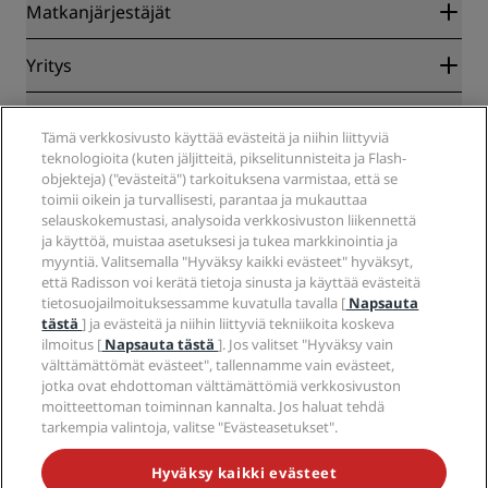
Radisson Rewards
Matkanjärjestäjät
Parhaan verkkohinnan takuu
Blog
Yhteistyökumppanit
Yritys
Kohteet
Matkatoimistot
Tulevat hotellit
Radisson Hotel Group
Lakiasiat
Radisson Hotels -sovellus
Media
Tämä verkkosivusto käyttää evästeitä ja niihin liittyviä
Sports Approved -hotellit
teknologioita (kuten jäljitteitä, pikselitunnisteita ja Flash-
Työpaikat RHG
Tietosuojakeskus
Ohje
Perheystävälliset hotellit
objekteja) ("evästeitä") tarkoituksena varmistaa, että se
Työpaikat PPHE
Oikeudellinen huomautus
Terveys ja turvallisuus
toimii oikein ja turvallisesti, parantaa ja mukauttaa
Työpaikat EHL
Radisson Rewards -ehdot
Kuluttajailmoitukset
selauskokemustasi, analysoida verkkosivuston liikennettä
The Club by RHG
Sosiaalinen media
Sivuston käyttösopimus
ja käyttöä, muistaa asetuksesi ja tukea markkinointia ja
Ota yhteyttä
Kehitysmahdollisuudet
myyntiä. Valitsemalla "Hyväksy kaikki evästeet" hyväksyt,
Digitaalinen saavutettavuus
Usein kysytyt kysymykset
Radisson Hotels -brändit
Vastuullinen liiketoiminta
että Radisson voi kerätä tietoja sinusta ja käyttää evästeitä
Nykyajan orjuutta koskeva lausunto
Sivustokartta
tietosuojailmoituksessamme kuvatulla tavalla [
Napsauta
Hankinta
tästä
] ja evästeitä ja niihin liittyviä tekniikoita koskeva
ilmoitus [
Napsauta tästä
]. Jos valitset "Hyväksy vain
välttämättömät evästeet", tallennamme vain evästeet,
jotka ovat ehdottoman välttämättömiä verkkosivuston
moitteettoman toiminnan kannalta. Jos haluat tehdä
tarkempia valintoja, valitse "Evästeasetukset".
ÄLÄ JÄÄ PAITSI PARHAISTA TARJOUKSISTAMME
Hyväksy kaikki evästeet