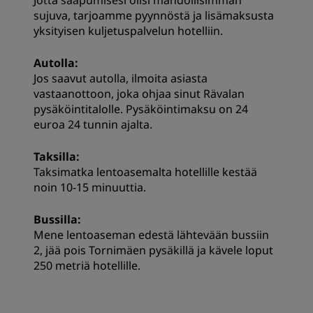
Jotta saapumisesi olisi mahdollisimman
sujuva, tarjoamme pyynnöstä ja lisämaksusta
yksityisen kuljetuspalvelun hotelliin.
Autolla:
Jos saavut autolla, ilmoita asiasta
vastaanottoon, joka ohjaa sinut Rävalan
pysäköintitalolle. Pysäköintimaksu on 24
euroa 24 tunnin ajalta.
Taksilla:
Taksimatka lentoasemalta hotellille kestää
noin 10-15 minuuttia.
Bussilla:
Mene lentoaseman edestä lähtevään bussiin
2, jää pois Tornimäen pysäkillä ja kävele loput
250 metriä hotellille.