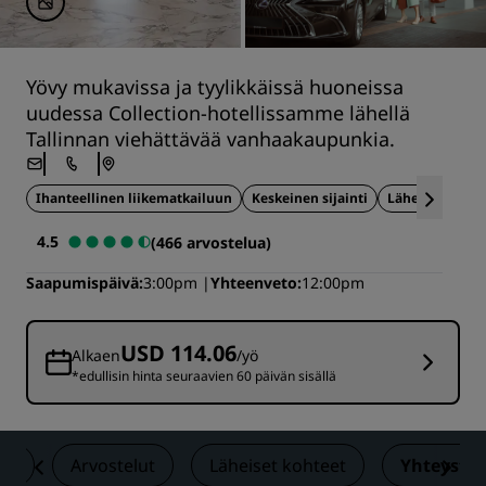
Yövy mukavissa ja tyylikkäissä huoneissa
uudessa Collection-hotellissamme lähellä
Tallinnan viehättävää vanhaakaupunkia.
Ihanteellinen liikematkailuun
Keskeinen sijainti
Lähellä turist
4.5
(466 arvostelua)
Saapumispäivä
3:00pm
Yhteenveto
12:00pm
USD 114.06
Alkaen
/yö
*edullisin hinta seuraavien 60 päivän sisällä
et
Arvostelut
Läheiset kohteet
Yhteystie