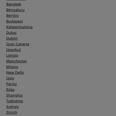
Bangkok
Bengaluru
Berliini
Budapest
Kööpenhamina
Dubai
Dublin
Gran Canaria
Istanbul
Lontoo
Manchester
Milano
New Delhi
Oslo
Pariisi
Riika
Shanghai
Tukholma
Sydney
Zürich