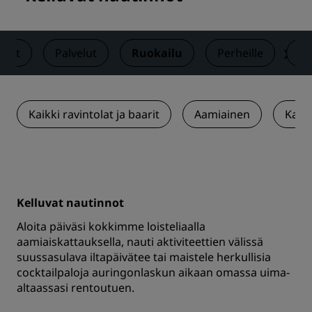
neet
Palvelut
Ruokailu
Perheille
Ak
Kaikki ravintolat ja baarit
Aamiainen
Kabu
Kelluvat nautinnot
Aloita päiväsi kokkimme loisteliaalla
aamiaiskattauksella, nauti aktiviteettien välissä
suussasulava iltapäivätee tai maistele herkullisia
cocktailpaloja auringonlaskun aikaan omassa uima-
altaassasi rentoutuen.