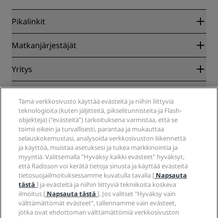
Pikalinkit
Radisson Rewards
Matkanjärjestäjät
Parhaan verkkohinnan takuu
Blog
Yhteistyökumppanit
Yritys
Kohteet
Matkatoimistot
Tulevat hotellit
Radisson Hotel Group
Lakiasiat
Radisson Hotels -sovellus
Media
Tämä verkkosivusto käyttää evästeitä ja niihin liittyviä
Sports Approved -hotellit
teknologioita (kuten jäljitteitä, pikselitunnisteita ja Flash-
Työpaikat RHG
Tietosuojakeskus
Ohje
Perheystävälliset hotellit
objekteja) ("evästeitä") tarkoituksena varmistaa, että se
Työpaikat PPHE
Oikeudellinen huomautus
Terveys ja turvallisuus
toimii oikein ja turvallisesti, parantaa ja mukauttaa
Työpaikat EHL
Radisson Rewards -ehdot
Kuluttajailmoitukset
selauskokemustasi, analysoida verkkosivuston liikennettä
The Club by RHG
Sosiaalinen media
Sivuston käyttösopimus
ja käyttöä, muistaa asetuksesi ja tukea markkinointia ja
Ota yhteyttä
Kehitysmahdollisuudet
myyntiä. Valitsemalla "Hyväksy kaikki evästeet" hyväksyt,
Digitaalinen saavutettavuus
Usein kysytyt kysymykset
Radisson Hotels -brändit
Vastuullinen liiketoiminta
että Radisson voi kerätä tietoja sinusta ja käyttää evästeitä
Nykyajan orjuutta koskeva lausunto
Sivustokartta
tietosuojailmoituksessamme kuvatulla tavalla [
Napsauta
Hankinta
tästä
] ja evästeitä ja niihin liittyviä tekniikoita koskeva
ilmoitus [
Napsauta tästä
]. Jos valitset "Hyväksy vain
välttämättömät evästeet", tallennamme vain evästeet,
jotka ovat ehdottoman välttämättömiä verkkosivuston