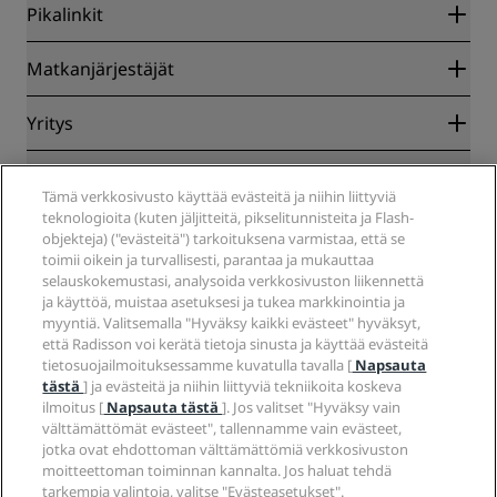
Pikalinkit
Radisson Rewards
Matkanjärjestäjät
Parhaan verkkohinnan takuu
Blog
Yhteistyökumppanit
Yritys
Kohteet
Matkatoimistot
Tulevat hotellit
Radisson Hotel Group
Lakiasiat
Radisson Hotels -sovellus
Tämä verkkosivusto käyttää evästeitä ja niihin liittyviä
Media
Sports Approved -hotellit
teknologioita (kuten jäljitteitä, pikselitunnisteita ja Flash-
Työpaikat RHG
Tietosuojakeskus
Ohje
Perheystävälliset hotellit
objekteja) ("evästeitä") tarkoituksena varmistaa, että se
Työpaikat PPHE
Oikeudellinen huomautus
Terveys ja turvallisuus
toimii oikein ja turvallisesti, parantaa ja mukauttaa
Työpaikat EHL
Radisson Rewards -ehdot
selauskokemustasi, analysoida verkkosivuston liikennettä
Kuluttajailmoitukset
The Club by RHG
Sosiaalinen media
Sivuston käyttösopimus
ja käyttöä, muistaa asetuksesi ja tukea markkinointia ja
Ota yhteyttä
Kehitysmahdollisuudet
myyntiä. Valitsemalla "Hyväksy kaikki evästeet" hyväksyt,
Digitaalinen saavutettavuus
Usein kysytyt kysymykset
Radisson Hotels -brändit
Vastuullinen liiketoiminta
että Radisson voi kerätä tietoja sinusta ja käyttää evästeitä
Nykyajan orjuutta koskeva lausunto
Sivustokartta
tietosuojailmoituksessamme kuvatulla tavalla [
Napsauta
Hankinta
tästä
] ja evästeitä ja niihin liittyviä tekniikoita koskeva
ilmoitus [
Napsauta tästä
]. Jos valitset "Hyväksy vain
välttämättömät evästeet", tallennamme vain evästeet,
jotka ovat ehdottoman välttämättömiä verkkosivuston
moitteettoman toiminnan kannalta. Jos haluat tehdä
tarkempia valintoja, valitse "Evästeasetukset".