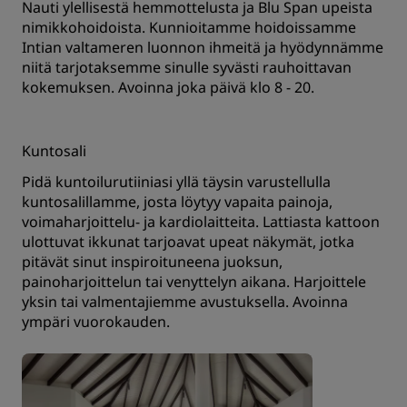
Nauti ylellisestä hemmottelusta ja Blu Span upeista
nimikkohoidoista. Kunnioitamme hoidoissamme
Intian valtameren luonnon ihmeitä ja hyödynnämme
niitä tarjotaksemme sinulle syvästi rauhoittavan
kokemuksen. Avoinna joka päivä klo 8 - 20.
Kuntosali
Pidä kuntoilurutiiniasi yllä täysin varustellulla
kuntosalillamme, josta löytyy vapaita painoja,
voimaharjoittelu- ja kardiolaitteita. Lattiasta kattoon
ulottuvat ikkunat tarjoavat upeat näkymät, jotka
pitävät sinut inspiroituneena juoksun,
painoharjoittelun tai venyttelyn aikana. Harjoittele
yksin tai valmentajiemme avustuksella. Avoinna
ympäri vuorokauden.