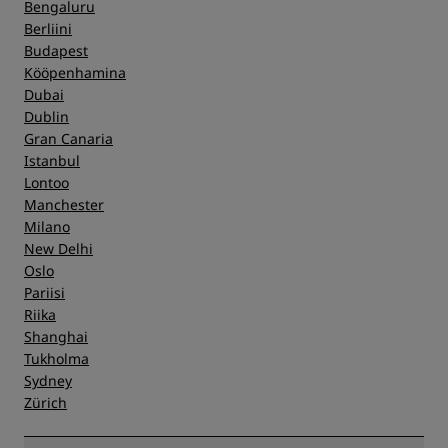
Bengaluru
Berliini
Budapest
Kööpenhamina
Dubai
Dublin
Gran Canaria
Istanbul
Lontoo
Manchester
Milano
New Delhi
Oslo
Pariisi
Riika
Shanghai
Tukholma
Sydney
Zürich