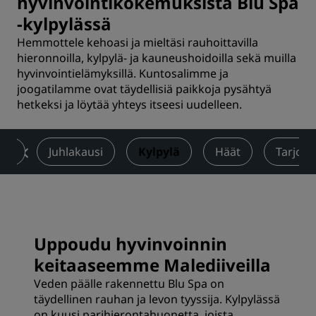
hyvinvointikokemuksista Blu Spa
-kylpylässä
Hemmottele kehoasi ja mieltäsi rauhoittavilla
hieronnoilla, kylpylä- ja kauneushoidoilla sekä muilla
hyvinvointielämyksillä. Kuntosalimme ja
joogatilamme ovat täydellisiä paikkoja pysähtyä
hetkeksi ja löytää yhteys itseesi uudelleen.
lus
Juhlakausi
Kylpylä
Häät
Tarjouk
Uppoudu hyvinvoinnin
keitaaseemme Malediiveilla
Veden päälle rakennettu Blu Spa on
täydellinen rauhan ja levon tyyssija. Kylpylässä
on kuusi parihierontahuonetta, joista