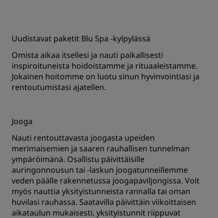
Uudistavat paketit Blu Spa -kylpylässä
Omista aikaa itsellesi ja nauti paikallisesti
inspiroituneista hoidoistamme ja rituaaleistamme.
Jokainen hoitomme on luotu sinun hyvinvointiasi ja
rentoutumistasi ajatellen.
Jooga
Nauti rentouttavasta joogasta upeiden
merimaisemien ja saaren rauhallisen tunnelman
ympäröimänä. Osallistu päivittäisille
auringonnousun tai -laskun joogatunneillemme
veden päälle rakennetussa joogapaviljongissa. Voit
myös nauttia yksityistunneista rannalla tai oman
huvilasi rauhassa. Saatavilla päivittäin viikoittaisen
aikataulun mukaisesti, yksityistunnit riippuvat