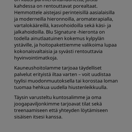
kahdessa on rentouttavat porealtaat.
Hemmottele aistejasi perinteisillä aasialaisilla
ja moderneilla hieronnoilla, aromaterapialla,
vartalokääreillä, kasvohoidoilla sekä käsi- ja
jalkahoidoilla. Blu Signature -hieronta on
todella ainutlaatuinen kokemus kylpylän
ystäville, ja hoitopakettiemme valikoima lupaa
kokonaisvaltaisia ja syvästi rentouttavia
hyvinvointimatkoja.
Kauneushoitolamme tarjoaa täydelliset
palvelut erityistä iltaa varten – voit uudistaa
tyylisi muodonmuutoksella tai korostaa loman
tuomaa hehkua uudella hiustenleikkuulla.
Täysin varusteltu kuntosalimme ja oma
joogapaviljonkimme tarjoavat tilat sekä
treenaamiseen että yhteyden löytämiseen
sisäisen itsesi kanssa.