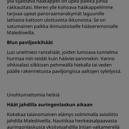
yllä sijaitseva hääkappeli on upea paikka juhlia
rakkauttasi. Meren ylle kohoava hääkappelimme
tarjoaa upeat panoraamanäkymät laguunille
lattiasta kattoon ulottuvista ikkunoista. Se on
satumainen paikka ikimuistoiselle hääseremonialle
Malediiveilla.
Blun paviljonkihäät
Luo unelmiesi rantahäät, joiden lumoava tunnelma
hurmaa niin teidät kuin häävieraannnekin. Vanno
vihkivalasi silkkisen pehmeällä hiekalla tai veden
päälle rakennetussa paviljongissa aaltojen syleilyssä.
Unohtumattomia hetkiä
Häät jahdilla auringonlaskun aikaan
Kokekaa taianomainen elämys solmimalla avioliitto
jahdilla Malediiveilla. Nauttikaa henkeäsalpaavasta
auringonlaskusta yksityisjahdilla Intian valtamerellä