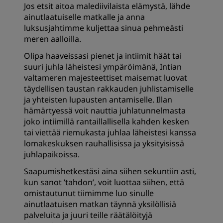
Jos etsit aitoa malediivilaista elämystä, lähde
ainutlaatuiselle matkalle ja anna
luksusjahtimme kuljettaa sinua pehmeästi
meren aalloilla.
Olipa haaveissasi pienet ja intiimit häät tai
suuri juhla läheistesi ympäröimänä, Intian
valtameren majesteettiset maisemat luovat
täydellisen taustan rakkauden juhlistamiselle
ja yhteisten lupausten antamiselle. Illan
hämärtyessä voit nauttia juhlatunnelmasta
joko intiimillä rantaillallisella kahden kesken
tai viettää riemukasta juhlaa läheistesi kanssa
lomakeskuksen rauhallisissa ja yksityisissä
juhlapaikoissa.
Saapumishetkestäsi aina siihen sekuntiin asti,
kun sanot ’tahdon’, voit luottaa siihen, että
omistautunut tiimimme luo sinulle
ainutlaatuisen matkan täynnä yksilöllisiä
palveluita ja juuri teille räätälöityjä