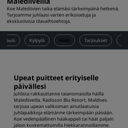
Malediiveilla
Koe Malediivien taika elämäsi tärkeimpänä hetkenä.
Tarjoamme juhlaasi varten erikoisetuja ja
eksklusiivisia tilavaihtoehtoja.
lakausi
Kylpylä
Häät
Tarjoukset
Ar
Upeat puitteet erityiselle
päivällesi
Juhlista rakkauttanne taianomaisilla häillä
Malediiveilla. Radisson Blu Resort, Maldives
tarjoaa upean valikoiman ainutlaatuisia
juhlapaikkoja elämänne tärkeimpään päivään.
Koe vedenpäällinen hääkappeli tai häät paljain
jaloin koskemattomilla hiekkarannoillamme.