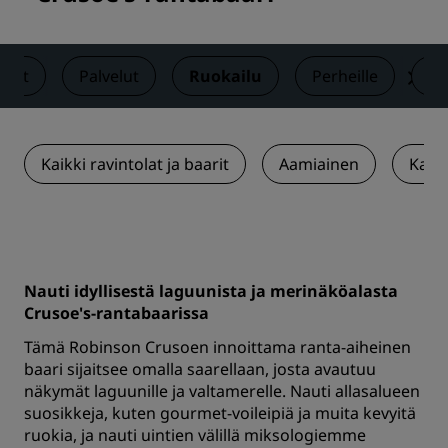
neet
Palvelut
Ruokailu
Perheille
Ak
Kaikki ravintolat ja baarit
Aamiainen
Kabu
Nauti idyllisestä laguunista ja merinäköalasta
Crusoe's-rantabaarissa
Tämä Robinson Crusoen innoittama ranta-aiheinen
baari sijaitsee omalla saarellaan, josta avautuu
näkymät laguunille ja valtamerelle. Nauti allasalueen
suosikkeja, kuten gourmet-voileipiä ja muita kevyitä
ruokia, ja nauti uintien välillä miksologiemme