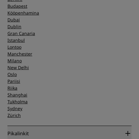
Budapest
Kööpenhamina
Dubai
Dublin
Gran Canaria
Istanbul
Lontoo
Manchester
Milano
New Delhi
Oslo
Pariisi
Riika
Shanghai
Tukholma
Sydney
Zürich
Pikalinkit