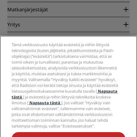
Radisson Rewards
Matkanjärjestäjät
Parhaan verkkohinnan takuu
Blog
Yhteistyökumppanit
Yritys
Kohteet
Matkatoimistot
Tulevat hotellit
Radisson Hotel Group
Lakiasiat
Radisson Hotels -sovellus
Media
Tämä verkkosivusto käyttää evästeitä ja niihin liittyviä
Sports Approved -hotellit
teknologioita (kuten jäljitteitä, pikselitunnisteita ja Flash-
Työpaikat RHG
Tietosuojakeskus
Ohje
Perheystävälliset hotellit
objekteja) ("evästeitä") tarkoituksena varmistaa, että se
Työpaikat PPHE
Oikeudellinen huomautus
Terveys ja turvallisuus
toimii oikein ja turvallisesti, parantaa ja mukauttaa
Työpaikat EHL
Radisson Rewards -ehdot
Kuluttajailmoitukset
selauskokemustasi, analysoida verkkosivuston liikennettä
The Club by RHG
Sosiaalinen media
Sivuston käyttösopimus
ja käyttöä, muistaa asetuksesi ja tukea markkinointia ja
Ota yhteyttä
Kehitysmahdollisuudet
myyntiä. Valitsemalla "Hyväksy kaikki evästeet" hyväksyt,
Digitaalinen saavutettavuus
Usein kysytyt kysymykset
Radisson Hotels -brändit
Vastuullinen liiketoiminta
että Radisson voi kerätä tietoja sinusta ja käyttää evästeitä
Nykyajan orjuutta koskeva lausunto
Sivustokartta
tietosuojailmoituksessamme kuvatulla tavalla [
Napsauta
Hankinta
tästä
] ja evästeitä ja niihin liittyviä tekniikoita koskeva
ilmoitus [
Napsauta tästä
]. Jos valitset "Hyväksy vain
välttämättömät evästeet", tallennamme vain evästeet,
jotka ovat ehdottoman välttämättömiä verkkosivuston
moitteettoman toiminnan kannalta. Jos haluat tehdä
tarkempia valintoja, valitse "Evästeasetukset".
ÄLÄ JÄÄ PAITSI PARHAISTA TARJOUKSISTAMME