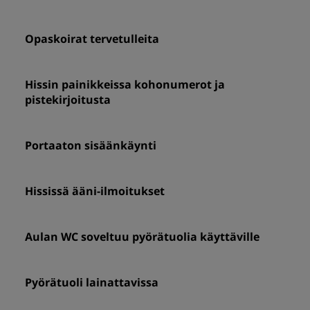
Opaskoirat tervetulleita
Hissin painikkeissa kohonumerot ja
pistekirjoitusta
Portaaton sisäänkäynti
Hississä ääni-ilmoitukset
Aulan WC soveltuu pyörätuolia käyttäville
Pyörätuoli lainattavissa