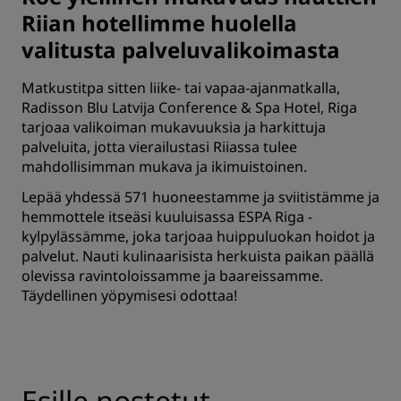
Riian hotellimme huolella
valitusta palveluvalikoimasta
Matkustitpa sitten liike- tai vapaa-ajanmatkalla,
Radisson Blu Latvija Conference & Spa Hotel, Riga
tarjoaa valikoiman mukavuuksia ja harkittuja
palveluita, jotta vierailustasi Riiassa tulee
mahdollisimman mukava ja ikimuistoinen.
Lepää yhdessä 571 huoneestamme ja sviitistämme ja
hemmottele itseäsi kuuluisassa ESPA Riga -
kylpylässämme, joka tarjoaa huippuluokan hoidot ja
palvelut. Nauti kulinaarisista herkuista paikan päällä
olevissa ravintoloissamme ja baareissamme.
Täydellinen yöpymisesi odottaa!
Esille nostetut