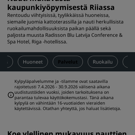
kaupunkiyöpymisestä Riiassa
Rentoudu viihtyisissä, tyylikkäissä huoneissa,
siemaile juomia kattoterassilla ja nauti herkullisista
ruokailumahdollisuuksista paikan päällä sekä
paljosta muusta Radisson Blu Latvija Conference &
Spa Hotel, Riga -hotellissa.
saus
Huoneet
Palvelut
Ruokailu
Ko
Kylpyläpalvelumme ja -tilamme ovat saatavilla
rajoitetusti 7.4.2026 - 30.9.2026 välisenä aikana
uudistustöiden vuoksi, joiden tarkoituksena on
parantaa tulevaa käyttökokemustasi. Tänä aikana
kylpylä on vähintään 16-vuotiaiden vieraiden
käytettävissä. Otathan yhteyttä, jos haluat lisätietoja.
Koe ylellinen mukavuus nauttien