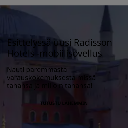
Esittelyssä uusi Radisson
Hotels -mobiilisovellus
Nauti paremmasta
varauskokemuksesta missä
tahansa ja milloin tahansa!
TUTUSTU LÄHEMMIN