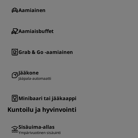
Aamiainen
Aamiaisbuffet
Grab & Go -aamiainen
Jääkone
Jääpala-automaatti
Minibaari tai jääkaappi
Kuntoilu ja hyvinvointi
Sisäuima-allas
Ympärivuotinen sisäuinti