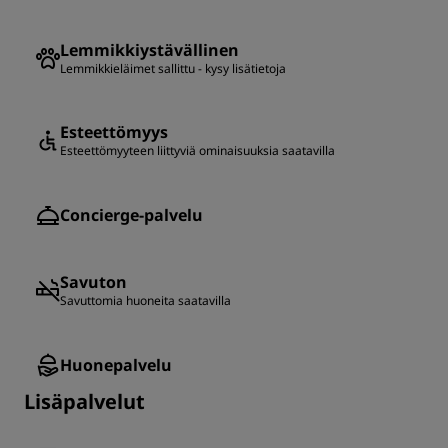
Lemmikkiystävällinen
Lemmikkieläimet sallittu - kysy lisätietoja
Esteettömyys
Esteettömyyteen liittyviä ominaisuuksia saatavilla
Concierge-palvelu
Savuton
Savuttomia huoneita saatavilla
Huonepalvelu
Lisäpalvelut