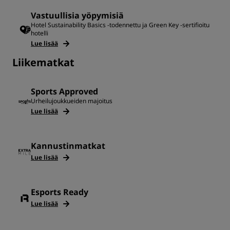
Vastuullisia yöpymisiä
Hotel Sustainability Basics -todennettu ja Green Key -sertifioitu
hotelli
Lue lisää
Liikematkat
Sports Approved
Urheilujoukkueiden majoitus
Lue lisää
Kannustinmatkat
Lue lisää
Esports Ready
Lue lisää