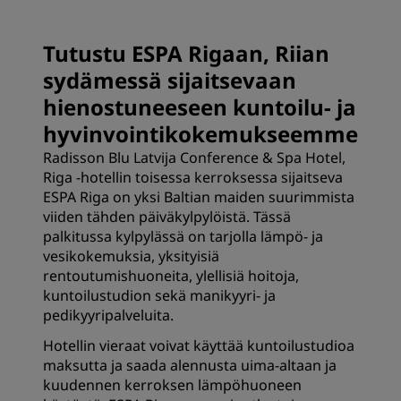
Tutustu ESPA Rigaan, Riian
sydämessä sijaitsevaan
hienostuneeseen kuntoilu- ja
hyvinvointikokemukseemme
Radisson Blu Latvija Conference & Spa Hotel,
Riga -hotellin toisessa kerroksessa sijaitseva
ESPA Riga on yksi Baltian maiden suurimmista
viiden tähden päiväkylpylöistä. Tässä
palkitussa kylpylässä on tarjolla lämpö- ja
vesikokemuksia, yksityisiä
rentoutumishuoneita, ylellisiä hoitoja,
kuntoilustudion sekä manikyyri- ja
pedikyyripalveluita.
Hotellin vieraat voivat käyttää kuntoilustudioa
maksutta ja saada alennusta uima-altaan ja
kuudennen kerroksen lämpöhuoneen