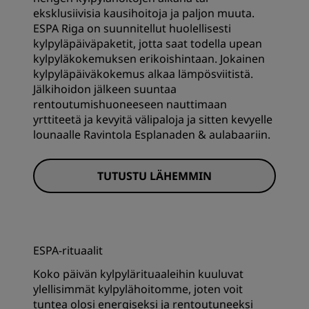
eksklusiivisia kausihoitoja ja paljon muuta.
ESPA Riga on suunnitellut huolellisesti
kylpyläpäiväpaketit, jotta saat todella upean
kylpyläkokemuksen erikoishintaan. Jokainen
kylpyläpäiväkokemus alkaa lämpösviitistä.
Jälkihoidon jälkeen suuntaa
rentoutumishuoneeseen nauttimaan
yrttiteetä ja kevyitä välipaloja ja sitten kevyelle
lounaalle Ravintola Esplanaden & aulabaariin.
TUTUSTU LÄHEMMIN
ESPA-rituaalit
Koko päivän kylpylärituaaleihin kuuluvat
ylellisimmät kylpylähoitomme, joten voit
tuntea olosi energiseksi ja rentoutuneeksi