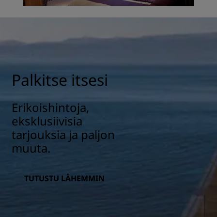
Palkitse itsesi
Erikoishintoja,
eksklusiivisia
tarjouksia ja paljon
muuta.
TUTUSTU LÄHEMMIN