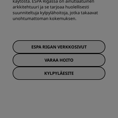
käytöstä. ESPA Rigassa on ainutlaatuinen
arkkitehtuuri ja se tarjoaa huolellisesti
suunniteltuja kylpylähoitoja, jotka takaavat
unohtumattoman kokemuksen.
ESPA RIGAN VERKKOSIVUT
VARAA HOITO
KYLPYLÄESITE