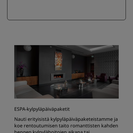
ESPA-kylpyläpäiväpaketit
Nauti erityisistä kylpyläpäiväpaketeistamme ja
koe rentoutumisen taito romanttisten kahden
hengen kylpylähoitojen aikana tai