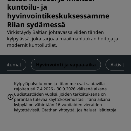
kuntoilu- ja
hyvinvointikeskuksessamme
Riian sydämessä
Virkistäydy Baltian johtavassa viiden tähden
kylpylässä, joka tarjoaa maailmanluokan hoitoja ja
modernit kuntoilutilat.
apahtumat
Hyvinvointi ja vapaa-aika
Aktiviteet
Kylpyläpalvelumme ja -tilamme ovat saatavilla
rajoitetusti 7.4.2026 - 30.9.2026 välisenä aikana
uudistustöiden vuoksi, joiden tarkoituksena on
parantaa tulevaa käyttökokemustasi. Tänä aikana
kylpylä on vähintään 16-vuotiaiden vieraiden
käytettävissä. Otathan yhteyttä, jos haluat lisätietoja.