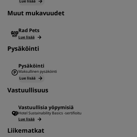
Lue lisää
Muut mukavuudet
Rad Pets
Lue lisää
Pysäköinti
Pysäköinti
Maksullinen pysäköinti
Lue lisää
Vastuullisuus
Vastuullisia yöpymisiä
Hotel Sustainability Basics -sertifioitu
Lue lisää
Liikematkat