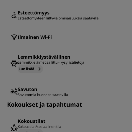
Esteettömyys
Esteettömyyteen liittyviä ominaisuuksia saatavilla
Ilmainen Wi-Fi
Lemmikkiystävällinen
Lemmikkieläimet sallittu - kysy lisätietoja
Lue lisää
Savuton
Savuttomia huoneita saatavilla
Kokoukset ja tapahtumat
Kokoustilat
Kokoustilat/sosiaalinen tila