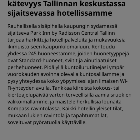
kätevyys Tallinnan keskustassa
sijaitsevassa hotellissamme
Rauhallisella sisäpihalla kaupungin sydämessä
sijaitseva Park Inn by Radisson Central Tallinn
tarjoaa harkittuja hotellipalveluita ja mukavuuksia
ikimuistoiseen kaupunkilomailuun. Rentoudu
yhdessä 245 huoneestamme, joiden huonetyyppejä
ovat Standard-huoneet, sviitit ja ainutlaatuiset
perhehuoneet. Pidä yllä kuntoilurutiinejasi ympäri
vuorokauden avoinna olevalla kuntosalillamme ja
pysy yhteydessä koko yöpymisesi ajan ilmaisen Wi-
Fi-yhteyden avulla. Tankkaa kiireistä kokous- tai
kiertoajelupäivää varten terveellisillä aamiaisruokien
valikoimallamme, ja maistele herkullisia lounaita
Kompass-ravintolassa. Kaikki hotellin yleiset tilat,
mukaan lukien ravintola ja tapahtumatilat,
soveltuvat pyörätuolia käyttäville.