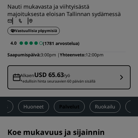
Nauti mukavasta ja viihtyisästä
majoituksesta eloisan Tallinnan sydämessä
Vastuullisia yöpymisiä
4.0
(1781 arvostelua)
Saapumispäivä
3:00pm
Yhteenveto
12:00pm
USD 65.63
Alkaen
/yö
*edullisin hinta seuraavien 60 päivän sisällä
saus
Huoneet
Palvelut
Ruokailu
Ko
Koe mukavuus ja sijainnin