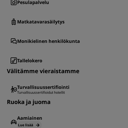
Pesulapalvelu
Matkatavarasäilytys
Monikielinen henkilökunta
Tallelokero
Välitämme vieraistamme
Turvallisuussertifiointi
Turvallisuussertifioidut hotellit
Ruoka ja juoma
Aamiainen
Lue lisää