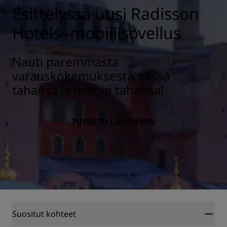
Esittelyssä uusi Radisson
Hotels -mobiilisovellus
Nauti paremmasta
varauskokemuksesta missä
tahansa ja milloin tahansa!
TUTUSTU LÄHEMMIN
Suositut kohteet