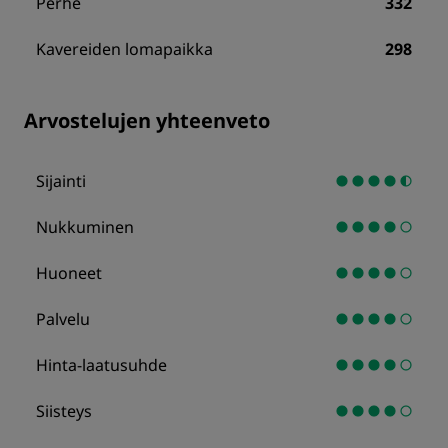
Perhe
332
Kavereiden lomapaikka
298
Arvostelujen yhteenveto
Sijainti
Nukkuminen
Huoneet
Palvelu
Hinta-laatusuhde
Siisteys