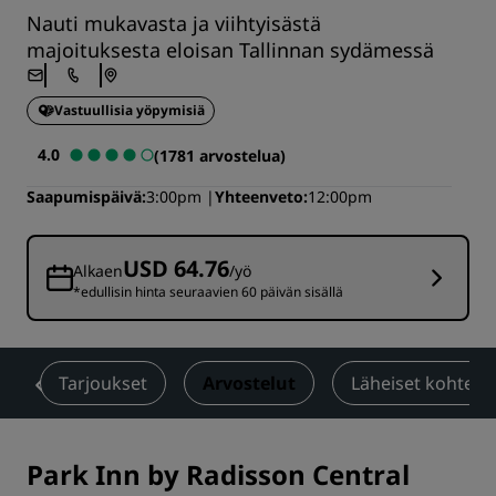
Nauti mukavasta ja viihtyisästä
majoituksesta eloisan Tallinnan sydämessä
Vastuullisia yöpymisiä
4.0
(1781 arvostelua)
Saapumispäivä
3:00pm
Yhteenveto
12:00pm
USD 64.76
Alkaen
/yö
*edullisin hinta seuraavien 60 päivän sisällä
t
Tarjoukset
Arvostelut
Läheiset kohteet
Park Inn by Radisson Central