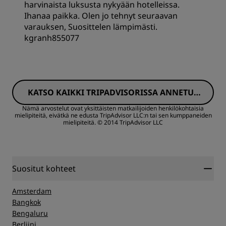
harvinaista luksusta nykyään hotelleissa.
Ihanaa paikka. Olen jo tehnyt seuraavan
varauksen, Suosittelen lämpimästi.
Palvelu
kgranh855077
Huoneet
KATSO KAIKKI TRIPADVISORISSA ANNETUT
Hinta-laatusuhde
ARVOSTELUT
Nämä arvostelut ovat yksittäisten matkailijoiden henkilökohtaisia
mielipiteitä, eivätkä ne edusta TripAdvisor LLC:n tai sen kumppaneiden
mielipiteitä.
© 2014 TripAdvisor LLC
Nukkuminen
Sijainti
Suositut kohteet
Siisteys
Amsterdam
Bangkok
Bengaluru
Palvelu
Berliini