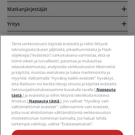
Radisson Rewards
Matkanjärjestäjät
Parhaan verkkohinnan takuu
Blog
Yhteistyökumppanit
Yritys
Kohteet
Matkatoimistot
Tulevat hotellit
Radisson Hotel Group
Lakiasiat
Radisson Hotels -sovellus
Tämä verkkosivusto käyttää evästeitä ja niihin liittyviä
Media
Sports Approved -hotellit
teknologioita (kuten jäljitteitä, pikselitunnisteita ja Flash-
Työpaikat RHG
Tietosuojakeskus
Ohje
Perheystävälliset hotellit
objekteja) ("evästeitä") tarkoituksena varmistaa, että se
Työpaikat PPHE
Oikeudellinen huomautus
Terveys ja turvallisuus
toimii oikein ja turvallisesti, parantaa ja mukauttaa
Työpaikat EHL
Radisson Rewards -ehdot
selauskokemustasi, analysoida verkkosivuston liikennettä
Kuluttajailmoitukset
The Club by RHG
Sosiaalinen media
Sivuston käyttösopimus
ja käyttöä, muistaa asetuksesi ja tukea markkinointia ja
Ota yhteyttä
Kehitysmahdollisuudet
myyntiä. Valitsemalla "Hyväksy kaikki evästeet" hyväksyt,
Digitaalinen saavutettavuus
Usein kysytyt kysymykset
Radisson Hotels -brändit
Vastuullinen liiketoiminta
että Radisson voi kerätä tietoja sinusta ja käyttää evästeitä
Nykyajan orjuutta koskeva lausunto
Sivustokartta
tietosuojailmoituksessamme kuvatulla tavalla [
Napsauta
Hankinta
tästä
] ja evästeitä ja niihin liittyviä tekniikoita koskeva
ilmoitus [
Napsauta tästä
]. Jos valitset "Hyväksy vain
välttämättömät evästeet", tallennamme vain evästeet,
jotka ovat ehdottoman välttämättömiä verkkosivuston
moitteettoman toiminnan kannalta. Jos haluat tehdä
tarkempia valintoja, valitse "Evästeasetukset".
ÄLÄ JÄÄ PAITSI PARHAISTA TARJOUKSISTAMME