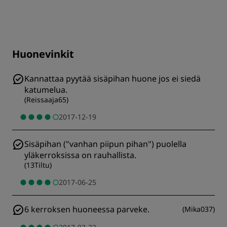
Huonevinkit
Kannattaa pyytää sisäpihan huone jos ei siedä
katumelua.
(
Reissaaja65
)
2017-12-19
Sisäpihan ("vanhan piipun pihan") puolella
yläkerroksissa on rauhallista.
(
13Tiltu
)
2017-06-25
6 kerroksen huoneessa parveke.
(
Mika037
)