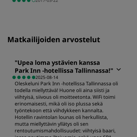
2017-03-22
Matkailijoiden arvostelut
"
Upea loma ystävien kanssa
Park Inn -hotellissa Tallinnassa!
"
2025-08-14
Oleskeluni Park Inn -hotellissa Tallinnassa oli
todella miellyttävä! Huone oli aina siisti ja
viihtyisä, siivous oli moitteetonta. WiFi toimi
erinomaisesti, mikä oli iso plussa sekä
työntekoon että viihdykkeen kannalta.
Hotellin ravintolan lounas oli herkullista,
mutta miellyttävin yllätys oli sen
rentoutumismahdollisuudet: viihtyisä baari,