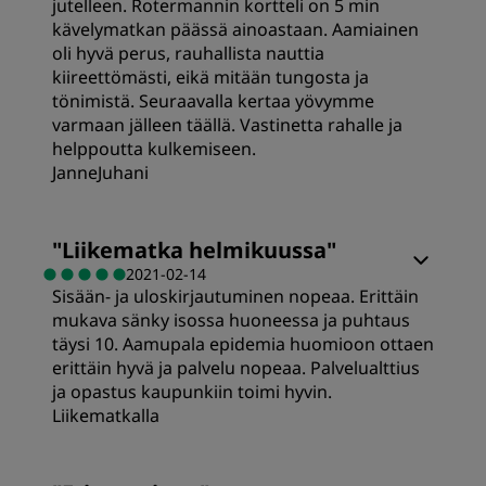
jutelleen. Rotermannin kortteli on 5 min
Palvelu
kävelymatkan päässä ainoastaan. Aamiainen
oli hyvä perus, rauhallista nauttia
kiireettömästi, eikä mitään tungosta ja
tönimistä. Seuraavalla kertaa yövymme
varmaan jälleen täällä. Vastinetta rahalle ja
helppoutta kulkemiseen.
JanneJuhani
Hinta-laatusuhde
"
Liikematka helmikuussa
"
2021-02-14
Sisään- ja uloskirjautuminen nopeaa. Erittäin
Sijainti
mukava sänky isossa huoneessa ja puhtaus
täysi 10. Aamupala epidemia huomioon ottaen
Palvelu
erittäin hyvä ja palvelu nopeaa. Palvelualttius
ja opastus kaupunkiin toimi hyvin.
Liikematkalla
Huoneet