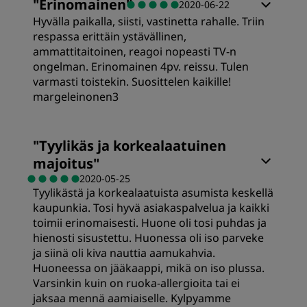
"
Erinomainen
"
2020-06-22
Hyvälla paikalla, siisti, vastinetta rahalle. Triin
Hinta-laatusuhde
respassa erittäin ystävällinen,
ammattitaitoinen, reagoi nopeasti TV-n
ongelman. Erinomainen 4pv. reissu. Tulen
Nukkuminen
varmasti toistekin. Suosittelen kaikille!
margeleinonen3
Sijainti
Huoneet
"
Tyylikäs ja korkealaatuinen
majoitus
"
Siisteys
Hinta-laatusuhde
2020-05-25
Tyylikästä ja korkealaatuista asumista keskellä
Palvelu
kaupunkia. Tosi hyvä asiakaspalvelua ja kaikki
Nukkuminen
toimii erinomaisesti. Huone oli tosi puhdas ja
hienosti sisustettu. Huonessa oli iso parveke
ja siinä oli kiva nauttia aamukahvia.
Sijainti
Huoneessa on jääkaappi, mikä on iso plussa.
Varsinkin kuin on ruoka-allergioita tai ei
jaksaa mennä aamiaiselle. Kylpyamme
Siisteys