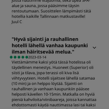
jossa nautimme iltajuomia, sekä upea SPA-
alue ja sauna, jossa pääsimme täysin
rentoutumaan. Suosittelen lämpimästi tätä
hotellia kaikille Tallinnaan matkustaville!
Juul C
Huoneet
"
Hyvä sijainti ja rauhallinen
hotelli lähellä vanhaa kaupunki
Hinta-laatusuhde
ilman häiritsevää melua.
"
2023-03-14
Viettämämme kaksi yötä tässä hotelissa oli
Nukkuminen
täydellinen menestys. Huoneet (Superior) oli
siisti ja tilava, jopa terassi oli kiva lisä
viihtyvyyteen. Hotelli sijaitsee lähellä satamaa
Sijainti
(10 min) ja on helppo löytää. Sijainti on
rauhallinen ja vanhaan kaupunkiin pääsee
helposti kävellen 10-15min. Matkalla on hyviä
Siisteys
pieniä kahviloita/viinibaareja, joissa kannattaa
ehdottomasti käydä nauttimassa lasi tai kaksi