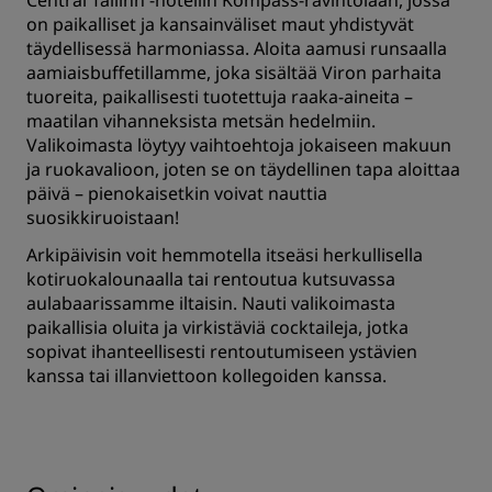
Central Tallinn -hotellin Kompass-ravintolaan, jossa
on paikalliset ja kansainväliset maut yhdistyvät
täydellisessä harmoniassa. Aloita aamusi runsaalla
aamiaisbuffetillamme, joka sisältää Viron parhaita
tuoreita, paikallisesti tuotettuja raaka-aineita –
maatilan vihanneksista metsän hedelmiin.
Valikoimasta löytyy vaihtoehtoja jokaiseen makuun
ja ruokavalioon, joten se on täydellinen tapa aloittaa
päivä – pienokaisetkin voivat nauttia
suosikkiruoistaan!
Arkipäivisin voit hemmotella itseäsi herkullisella
kotiruokalounaalla tai rentoutua kutsuvassa
aulabaarissamme iltaisin. Nauti valikoimasta
paikallisia oluita ja virkistäviä cocktaileja, jotka
sopivat ihanteellisesti rentoutumiseen ystävien
kanssa tai illanviettoon kollegoiden kanssa.