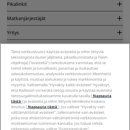
Pikalinkit
Radisson Rewards
Matkanjärjestäjät
Parhaan verkkohinnan takuu
Blog
Yhteistyökumppanit
Yritys
Kohteet
Matkatoimistot
Tulevat hotellit
Radisson Hotel Group
Lakiasiat
Radisson Hotels -sovellus
Media
Tämä verkkosivusto käyttää evästeitä ja niihin liittyviä
Sports Approved -hotellit
teknologioita (kuten jäljitteitä, pikselitunnisteita ja Flash-
Työpaikat RHG
Tietosuojakeskus
Ohje
Perheystävälliset hotellit
objekteja) ("evästeitä") tarkoituksena varmistaa, että se
Työpaikat PPHE
Oikeudellinen huomautus
Terveys ja turvallisuus
toimii oikein ja turvallisesti, parantaa ja mukauttaa
Työpaikat EHL
Radisson Rewards -ehdot
Kuluttajailmoitukset
selauskokemustasi, analysoida verkkosivuston liikennettä
The Club by RHG
Sosiaalinen media
Sivuston käyttösopimus
ja käyttöä, muistaa asetuksesi ja tukea markkinointia ja
Ota yhteyttä
Kehitysmahdollisuudet
myyntiä. Valitsemalla "Hyväksy kaikki evästeet" hyväksyt,
Digitaalinen saavutettavuus
Usein kysytyt kysymykset
Radisson Hotels -brändit
Vastuullinen liiketoiminta
että Radisson voi kerätä tietoja sinusta ja käyttää evästeitä
Nykyajan orjuutta koskeva lausunto
Sivustokartta
tietosuojailmoituksessamme kuvatulla tavalla [
Napsauta
Hankinta
tästä
] ja evästeitä ja niihin liittyviä tekniikoita koskeva
ilmoitus [
Napsauta tästä
]. Jos valitset "Hyväksy vain
välttämättömät evästeet", tallennamme vain evästeet,
jotka ovat ehdottoman välttämättömiä verkkosivuston
moitteettoman toiminnan kannalta. Jos haluat tehdä
tarkempia valintoja, valitse "Evästeasetukset".