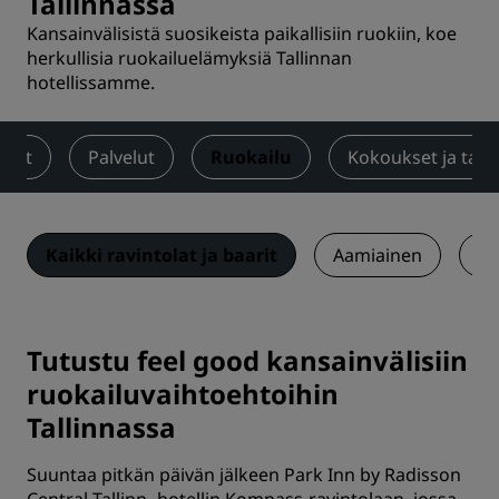
Tallinnassa
Kansainvälisistä suosikeista paikallisiin ruokiin, koe
herkullisia ruokailuelämyksiä Tallinnan
hotellissamme.
neet
Palvelut
Ruokailu
Kokoukset ja tap
Kaikki ravintolat ja baarit
Aamiainen
Ra
Tutustu feel good kansainvälisiin
ruokailuvaihtoehtoihin
Tallinnassa
Suuntaa pitkän päivän jälkeen Park Inn by Radisson