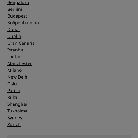
Bengaluru
Berliini
Budapest
Kööpenhamina
Dubai
Dublin
Gran Canaria
Istanbul
Lontoo
Manchester
Milano
New Delhi
Oslo
Pariisi
Riika
Shanghai
Tukholma
Sydney
Zürich