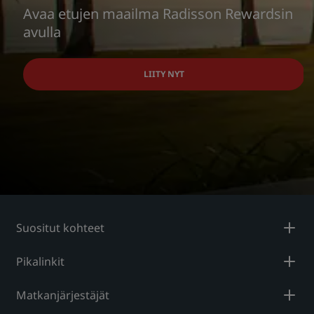
Avaa etujen maailma Radisson Rewardsin
avulla
LIITY NYT
Suositut kohteet
Pikalinkit
Matkanjärjestäjät