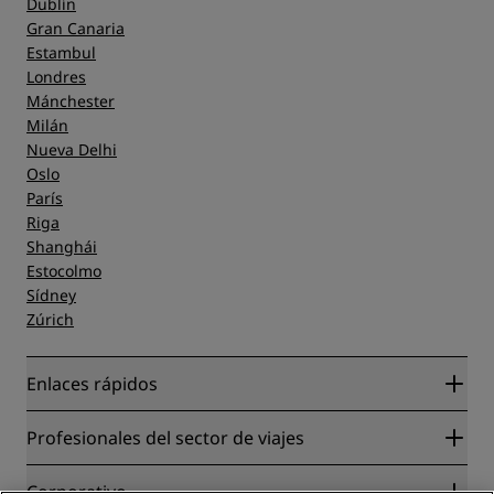
Dublín
Gran Canaria
Estambul
Londres
Mánchester
Milán
Nueva Delhi
Oslo
París
Riga
Shanghái
Estocolmo
Sídney
Zúrich
Enlaces rápidos
Radisson Rewards
Profesionales del sector de viajes
Garantía de la mejor tarifa en línea
Blog
Colaboradores
Corporativo