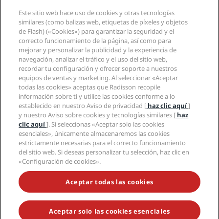
Destinos
Agentes de viajes
Este sitio web hace uso de cookies y otras tecnologías
Nuevos hoteles y próximas aperturas
Radisson Hotel Group
Información legal
similares (como balizas web, etiquetas de píxeles y objetos
Aplicación de Radisson Hotels
Medios
de Flash) («Cookies») para garantizar la seguridad y el
Hoteles Sports Approved
correcto funcionamiento de la página, así como para
Empleos en RHG
Centro de privacidad
Ayuda
Hoteles ideales para familias
mejorar y personalizar la publicidad y la experiencia de
Empleos en PPHE
Aviso legal
Salud y seguridad
navegación, analizar el tráfico y el uso del sitio web,
Empleos en EHL
Términos y condiciones de Radisson Rewards
Avisos al consumidor
recordar tu configuración y ofrecer soporte a nuestros
The Club by RHG
Redes sociales
Acuerdo de uso del sitio
equipos de ventas y marketing. Al seleccionar «Aceptar
Contacto
Oportunidades de desarrollo
todas las cookies» aceptas que Radisson recopile
Accesibilidad digital
Preguntas frecuentes
Marcas de Radisson Hotels
Responsabilidad social corporativa
información sobre ti y utilice las cookies conforme a lo
Declaración sobre la esclavitud moderna
Mapa del sitio
establecido en nuestro Aviso de privacidad [
haz clic aquí
]
Compras
y nuestro Aviso sobre cookies y tecnologías similares [
haz
clic aquí
]. Si seleccionas «Aceptar solo las cookies
esenciales», únicamente almacenaremos las cookies
estrictamente necesarias para el correcto funcionamiento
del sitio web. Si deseas personalizar tu selección, haz clic en
«Configuración de cookies».
NO TE PIERDAS NUESTRAS OFERTAS MÁS POPULARES
Aceptar todas las cookies
Aceptar solo las cookies esenciales
© 2026 Radisson Hotel Group.
Todos los derechos reservados. RHG