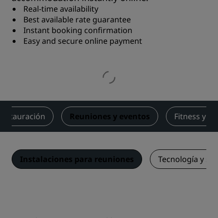
Real-time availability
Best available rate guarantee
Instant booking confirmation
Easy and secure online payment
Restauración
Reuniones y eventos
Fitness y bi
Instalaciones para reuniones
Tecnología y ser