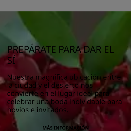
PREPÁRATE PARA DAR EL
SÍ
Nuestra magnífica ubicación entre
la ciudad y el desierto nos
convierte en el lugar ideal para
celebrar una boda inolvidable para
novios e invitados.
MÁS INFORMACIÓN