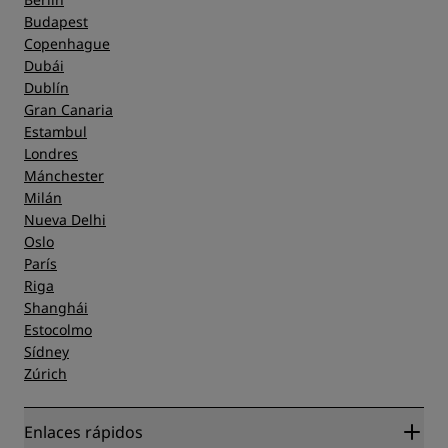
Budapest
Copenhague
Dubái
Dublín
Gran Canaria
Estambul
Londres
Mánchester
Milán
Nueva Delhi
Oslo
París
Riga
Shanghái
Estocolmo
Sídney
Zúrich
Enlaces rápidos