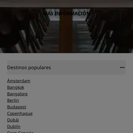
MÁS INFORMACIÓN
Destinos populares
Ámsterdam
Bangkok
Bangalore
Berlín
Budapest
Copenhague
Dubái
Dublín
Gran Canaria