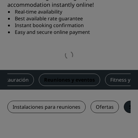
accommodation instantly online!
Real-time availability
Best available rate guarantee
Instant booking confirmation
Easy and secure online payment
Restauración
Reuniones y eventos
Fitness y bi
Instalaciones para reuniones
Ofertas
Sol