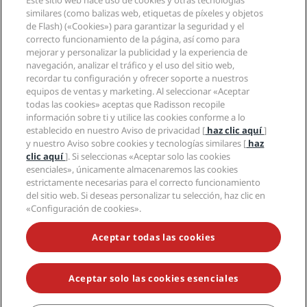
Este sitio web hace uso de cookies y otras tecnologías
Nuevos hoteles y próximas aperturas
Radisson Hotel Group
Información legal
similares (como balizas web, etiquetas de píxeles y objetos
Aplicación de Radisson Hotels
Medios
de Flash) («Cookies») para garantizar la seguridad y el
Hoteles Sports Approved
correcto funcionamiento de la página, así como para
Empleos en RHG
Centro de privacidad
Ayuda
Hoteles ideales para familias
mejorar y personalizar la publicidad y la experiencia de
Empleos en PPHE
Aviso legal
Salud y seguridad
navegación, analizar el tráfico y el uso del sitio web,
Empleos en EHL
Términos y condiciones de Radisson Rewards
Avisos al consumidor
recordar tu configuración y ofrecer soporte a nuestros
The Club by RHG
Redes sociales
Acuerdo de uso del sitio
equipos de ventas y marketing. Al seleccionar «Aceptar
Contacto
Oportunidades de desarrollo
todas las cookies» aceptas que Radisson recopile
Accesibilidad digital
Preguntas frecuentes
Marcas de Radisson Hotels
Responsabilidad social corporativa
información sobre ti y utilice las cookies conforme a lo
Declaración sobre la esclavitud moderna
Mapa del sitio
establecido en nuestro Aviso de privacidad [
haz clic aquí
]
Compras
y nuestro Aviso sobre cookies y tecnologías similares [
haz
clic aquí
]. Si seleccionas «Aceptar solo las cookies
esenciales», únicamente almacenaremos las cookies
estrictamente necesarias para el correcto funcionamiento
del sitio web. Si deseas personalizar tu selección, haz clic en
«Configuración de cookies».
NO TE PIERDAS NUESTRAS OFERTAS MÁS POPULARES
Aceptar todas las cookies
Aceptar solo las cookies esenciales
© 2026 Radisson Hotel Group.
Todos los derechos reservados. RHG
Radisson Hotel Group, Radisson, Radisson RED, Radisson Blu, Radisson
Collection, Radisson Individuals, Park Plaza, Park Inn, Country Inn &