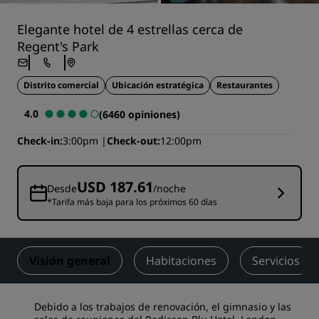
Elegante hotel de 4 estrellas cerca de
Regent's Park
Distrito comercial
Ubicación estratégica
Restaurantes
4.0
(6460 opiniones)
Check-in
3:00pm
Check-out
12:00pm
USD 187.61
Desde
/noche
*Tarifa más baja para los próximos 60 días
Visión general
Habitaciones
Servicios
Debido a los trabajos de renovación, el gimnasio y las