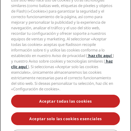
Este sitio web hace uso de cookies y otras tecnologías
Nuevos hoteles y próximas aperturas
Radisson Hotel Group
Información legal
similares (como balizas web, etiquetas de píxeles y objetos
Aplicación de Radisson Hotels
Medios
de Flash) («Cookies») para garantizar la seguridad y el
Hoteles Sports Approved
correcto funcionamiento de la página, así como para
Empleos en RHG
Centro de privacidad
Ayuda
Hoteles ideales para familias
mejorar y personalizar la publicidad y la experiencia de
Empleos en PPHE
Aviso legal
Salud y seguridad
navegación, analizar el tráfico y el uso del sitio web,
Empleos en EHL
Términos y condiciones de Radisson Rewards
Avisos al consumidor
recordar tu configuración y ofrecer soporte a nuestros
The Club by RHG
Redes sociales
Acuerdo de uso del sitio
equipos de ventas y marketing. Al seleccionar «Aceptar
Contacto
Oportunidades de desarrollo
todas las cookies» aceptas que Radisson recopile
Accesibilidad digital
Preguntas frecuentes
Marcas de Radisson Hotels
Responsabilidad social corporativa
información sobre ti y utilice las cookies conforme a lo
Declaración sobre la esclavitud moderna
Mapa del sitio
establecido en nuestro Aviso de privacidad [
haz clic aquí
]
Compras
y nuestro Aviso sobre cookies y tecnologías similares [
haz
clic aquí
]. Si seleccionas «Aceptar solo las cookies
esenciales», únicamente almacenaremos las cookies
estrictamente necesarias para el correcto funcionamiento
del sitio web. Si deseas personalizar tu selección, haz clic en
«Configuración de cookies».
NO TE PIERDAS NUESTRAS OFERTAS MÁS POPULARES
Aceptar todas las cookies
Aceptar solo las cookies esenciales
© 2026 Radisson Hotel Group.
Todos los derechos reservados. RHG
Radisson Hotel Group, Radisson, Radisson RED, Radisson Blu, Radisson
Collection, Radisson Individuals, Park Plaza, Park Inn, Country Inn &