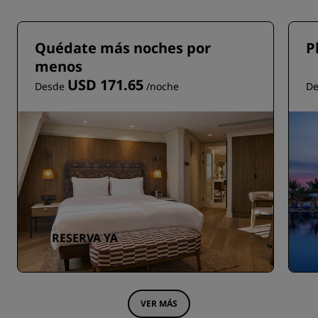
Quédate más noches por
P
menos
USD 171.65
Desde
/noche
D
RESERVA YA
VER MÁS