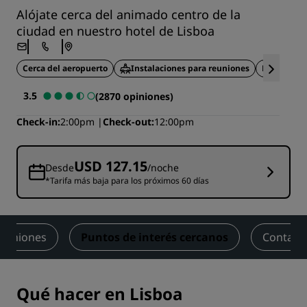
Alójate cerca del animado centro de la
ciudad en nuestro hotel de Lisboa
Cerca del aeropuerto
Instalaciones para reuniones
Entorno el
3.5
(2870 opiniones)
Check-in
2:00pm
Check-out
12:00pm
USD 127.15
Desde
/noche
*Tarifa más baja para los próximos 60 días
piniones
Puntos de interés cercanos
Contact
Qué hacer en Lisboa